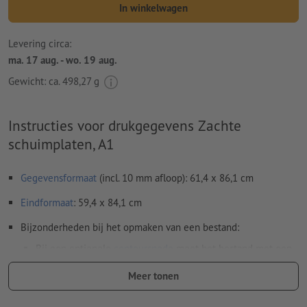
In winkelwagen
Levering circa:
ma. 17 aug. - wo. 19 aug.
Gewicht: ca.
498,27 g
Instructies voor drukgegevens Zachte
schuimplaten, A1
Gegevensformaat
(incl. 10 mm afloop): 61,4 x 86,1 cm
Eindformaat
: 59,4 x 84,1 cm
Bijzonderheden bij het opmaken van een bestand:
Bij een optionele
contoursnede
moet het bestand met een
extra snijcontour worden opgemaakt
Meer tonen
Resolutie:
150 dpi