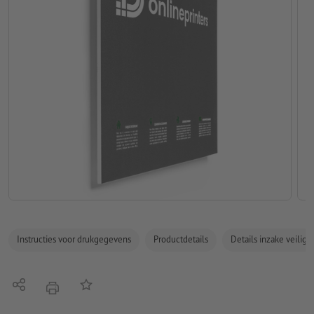
Instructies voor drukgegevens
Productdetails
Details inzake veilig
Delen
Op de lijst
afdrukken