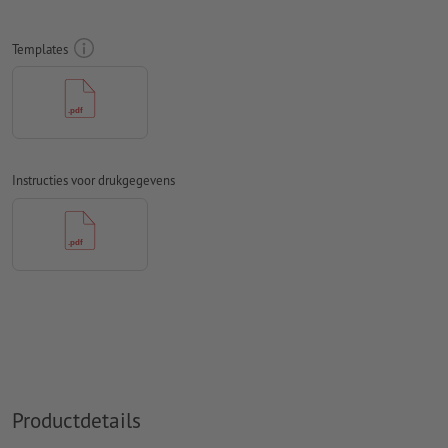
Rondom 10 mm
afloop
aanhouden, belangrijke informatie met
ten minste 4 mm afstand ten opzichte van het eindformaat
Templates
Lettertypes
moeten volledig worden ingesloten of omgezet
naar krommen
Kleurmodus:
CMYK, FOGRA51 (PSO Coated v3) voor gestreken
papier
Instructies voor drukgegevens
Spel- en zetfouten
worden door ons niet gecontroleerd
Overdrukinstellingen
worden door ons niet gecontroleerd
Commentaren
worden verwijderd en niet afgedrukt
Inhoud van
formuliervelden
worden mee afgedrukt
Hoe maak ik afdrukgegevens correct?
Productdetails