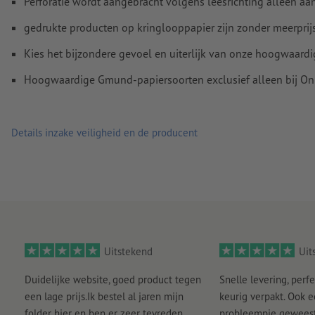
Perforatie wordt aangebracht volgens leesrichting alleen a
gedrukte producten op kringlooppapier zijn zonder meerprij
Kies het bijzondere gevoel en uiterlijk van onze hoogwaard
Hoogwaardige Gmund-papiersoorten exclusief alleen bij Onl
Details inzake veiligheid en de producent
Uitstekend
Uit
Duidelijke website, goed product tegen
Snelle levering, perfe
een lage prijs.Ik bestel al jaren mijn
keurig verpakt. Ook 
folder hier en ben er zeer tevreden
probleempje geweest 