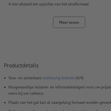
4 mm afstand ten opzichte van het eindformaat
Lettertypes
moeten volledig worden ingesloten of omgezet
Kleurmodus:
CMYK, FOGRA51 (PSO Coated v3) voor gestreke
Meer tonen
FOGRA52 (PSO Uncoated v3 FOGRA52) voor ongestreken pa
Spel- en zetfouten
worden door ons niet gecontroleerd
Overdrukinstellingen
worden door ons niet gecontroleerd
Commentaren
worden verwijderd en niet afgedrukt
Productdetails
Inhoud van
formuliervelden
worden mee afgedrukt
Voor- en achterkant
vierkleurig bedrukt
(4/4)
Hoe maak ik afdrukgegevens correct?
Hoogwaardige reclame- en informatiedragers voor uw prijzen
wens bij uw cadeaus
Plaats van het gat kan al naargelang formaat worden gevari