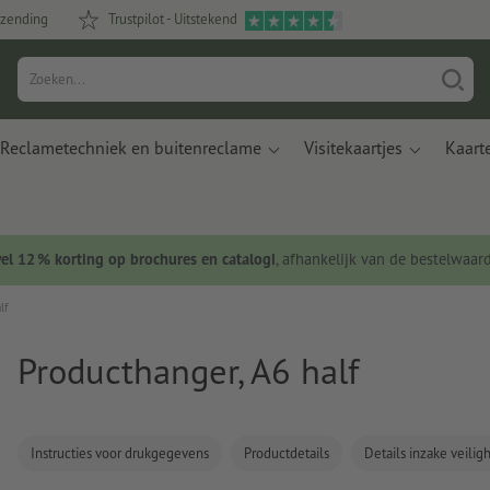
rzending
Trustpilot - Uitstekend
Reclametechniek en buitenreclame
Visitekaartjes
Kaart
wel 12 % korting op brochures en catalogi
, afhankelijk van de bestelwaar
lf
Producthanger, A6 half
Instructies voor drukgegevens
Productdetails
Details inzake veili