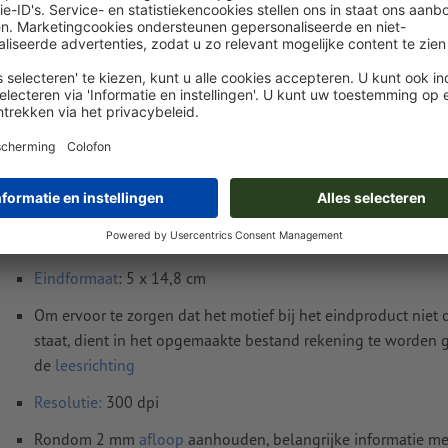
Levering circa:
€ 47,25
€
wo. 19 aug.
excl. btw
inc
Gewicht: ca.
44,5 g
Instructies voor drukgegevens Producthanger
Gegevensformaat
(incl. 2 mm afloop): 5,4 x 15,2 cm
Eindformaat
: 5 x 14,8 cm
Om ervoor te zorgen dat het motief bij het eindproduct niet
staat, dient in het opgemaakte bestand rekening te worden
de
leesrichting
Resolutie:
300 dpi
Rondom 2 mm
afloop
aanhouden, belangrijke informatie me