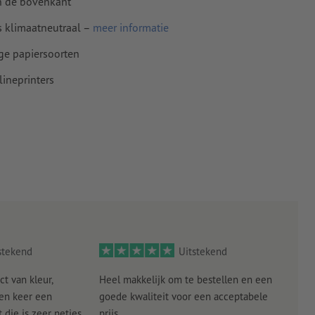
an de bovenkant
s klimaatneutraal –
meer informatie
ige papiersoorten
ineprinters
stekend
Uitstekend
ct van kleur,
Heel makkelijk om te bestellen en een
Als
een keer een
goede kwaliteit voor een acceptabele
KLED
die is zeer netjes
prijs.
tevr