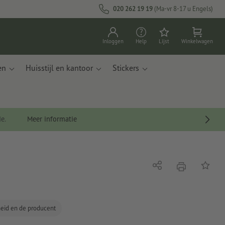
020 262 19 19
(Ma-vr 8-17 u Engels)
Inloggen
Help
Lijst
Winkelwagen
en
Huisstijl en kantoor
Stickers
de.
Meer informatie
afdrukken
Delen
Op de li
gheid en de producent