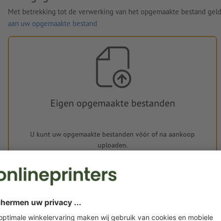
Met betrekking tot de verwerking van het opgemaakte bestand gel
aan uw opgemaakte bestand
Eigen opgemaakte bestanden
U kunt uw opgemaakte bestanden vóór of na aankoop
uploaden.
Nu uploaden