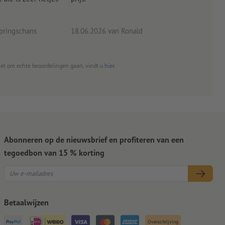
eind
pringschans
18.06.2026
van Ronald
02.0
het om echte beoordelingen gaan, vindt u
hier
.
Abonneren op de nieuwsbrief en profiteren van een
tegoedbon van 15 % korting
Betaalwijzen
Overschrijving