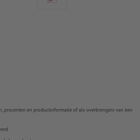
 naar krommen
n papier,
pier
, procenten en productinformatie of als overbrengers van een
eerd