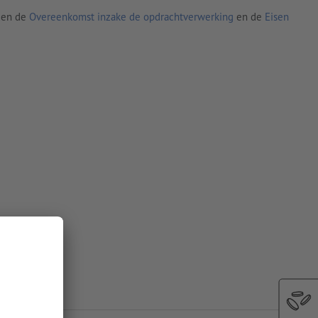
den de
Overeenkomst inzake de opdrachtverwerking
en de
Eisen