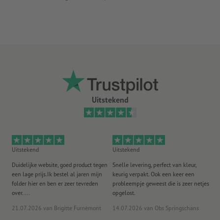
Uitstekend
Uitstekend
Uitstekend
Ui
Duidelijke website, goed product tegen
Snelle levering, perfect van kleur,
He
een lage prijs.Ik bestel al jaren mijn
keurig verpakt. Ook een keer een
ee
folder hier en ben er zeer tevreden
probleempje geweest die is zeer netjes
ac
over. ...
opgelost.
21.07.2026
van Brigitte Furnèmont
14.07.2026
van Obs Springschans
18