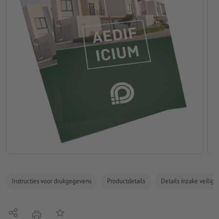
Instructies voor drukgegevens
Productdetails
Details inzake veilig
Delen
Op de lijst
afdrukken