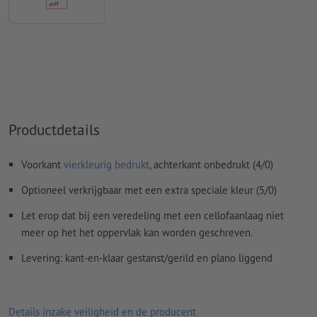
ten minste 4 mm afstand ten opzichte van het eindformaat
Lettertypes
moeten volledig worden ingesloten of omgezet
naar krommen
Kleurmodus:
CMYK, FOGRA51 (PSO Coated v3) voor gestreken
papier, FOGRA52 (PSO Uncoated v3 FOGRA52) voor
ongestreken papier
Productdetails
Spel- en zetfouten
worden door ons niet gecontroleerd
Overdrukinstellingen
worden door ons niet gecontroleerd
Voorkant
vierkleurig bedrukt
, achterkant onbedrukt (4/0)
Commentaren
worden verwijderd en niet afgedrukt
Optioneel verkrijgbaar met een extra speciale kleur (5/0)
Inhoud van
formuliervelden
worden mee afgedrukt
Let erop dat bij een veredeling met een cellofaanlaag niet
meer op het het oppervlak kan worden geschreven.
Hoe maak ik afdrukgegevens correct?
Levering: kant-en-klaar gestanst/gerild en plano liggend
Details inzake veiligheid en de producent