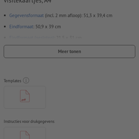
Gegevensformaat
(incl. 2 mm afloop): 51,3 x 39,4 cm
Eindformaat
: 50,9 x 39 cm
Eindformaat (gesloten)
: 21,5 x 31 cm
Bijzonderheden bij het opmaken van een bestand:
Meer tonen
Verwijder de stanscontour uit de downloadsjabloon voordat
u uw drukgegevens aanmaakt.
Geef de positie van de stansvorm aan de hand van een
Templates
tweede bestand aan (bestand ter aanzicht).
Bij
gedeeltelijke veredelingen
zoals uv-lak of reliëflak, moet
een apart kleurveld met de vereiste naam in het opgemaakte
bestand zijn aangemaakt.
Resolutie:
300 dpi
Instructies voor drukgegevens
Rondom 2 mm
afloop
aanhouden, belangrijke informatie met