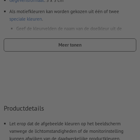
Gegevensformaat
: 3 x 3 cm
Als motiefkleuren kan worden gekozen uit één of twee
speciale kleuren
.
Geef de kleurvelden de naam van de doelkleur uit de
Pantone FORMULA GUIDE Solid Coated (bijv. "Pantone 286
C").
Meer tonen
Er zijn geen metallic- en neonkleuren mogelijk.
Goud (Pantone 871 C) en zilver (Pantone 877 C) zijn
mogelijk als drukkleuren. Geef daarvoor de in uw
drukgegevens aangemaakte steunkleur de naam "gold" of
"silver"
De drager kan bij het
drukken met witte inkt
doorschijnen
Productdetails
Het drukklare pdf-bestand mag alleen vectoren bevatten;
jpeg- of tiff- afbeeldingen en -templates zijn niet geschikt
Let erop dat de afgebeelde kleuren op het beeldscherm
Meer informatie en tips over
vectorgegevens
vindt u in
vanwege de lichtomstandigheden of de monitorinstelling
onze Help-functie.
kunnen afwijken van de daadwerkelijke productkleuren.