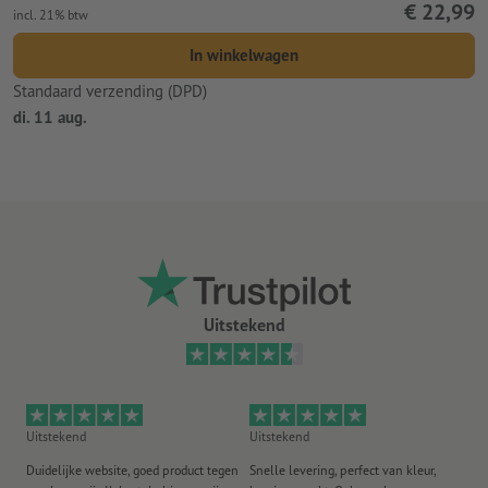
€ 22,99
incl. 21% btw
In winkelwagen
Standaard verzending (DPD)
di. 11 aug.
Uitstekend
Uitstekend
Uitstekend
Ui
Duidelijke website, goed product tegen
Snelle levering, perfect van kleur,
He