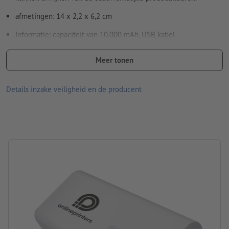
Spel- en zetfouten
worden door ons niet gecontroleerd
afmetingen: 14 x 2,2 x 6,2 cm
Informatie: capaciteit van 10.000 mAh, USB kabel
Hoe maak ik afdrukgegevens correct?
Materiaal: plastic
Meer tonen
Verpakking: Doos
Details inzake veiligheid en de producent
Accutype: Lithium-ion-accu
Accucapaciteit: 10000 mAh
verwerking: UV-printing
Drukpositie: aan één kant