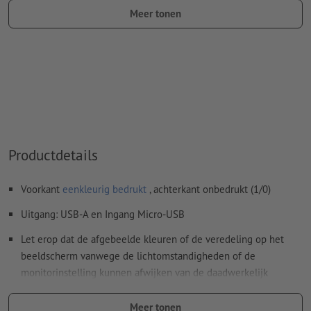
Meer tonen
naam van de staal: "Laser"
kleurtype: steunkleur
kleurwaarde: naar keuze
Meer informatie en tips over
vectorgegevens
vindt u in
onze Help-functie.
Spel- en zetfouten
worden door ons niet gecontroleerd
Productdetails
Hoe maak ik afdrukgegevens correct?
Voorkant
eenkleurig bedrukt
, achterkant onbedrukt (1/0)
Uitgang: USB-A en Ingang Micro-USB
Let erop dat de afgebeelde kleuren of de veredeling op het
beeldscherm vanwege de lichtomstandigheden of de
monitorinstelling kunnen afwijken van de daadwerkelijk
productkleuren.
Meer tonen