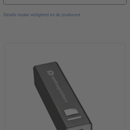
Informatie: capaciteit van 2.200 mAh, USB kabel
Materiaal: aluminium
Details inzake veiligheid en de producent
afmetingen: 9,5 x 2,1 x 2,2 cm
Verpakking: Doos
Accutype: Lithium-ion-accu
Accucapaciteit: 2200 mAh
verwerking: lasergegraveerd motief
Graveerpositie: Aan één kant