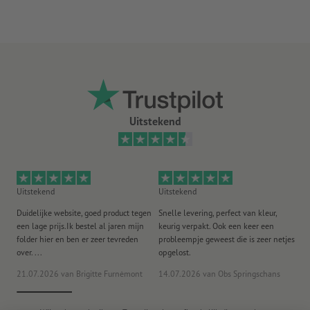
Uitstekend
Uitstekend
Uitstekend
Ui
Duidelijke website, goed product tegen
Snelle levering, perfect van kleur,
He
een lage prijs.Ik bestel al jaren mijn
keurig verpakt. Ook een keer een
ee
folder hier en ben er zeer tevreden
probleempje geweest die is zeer netjes
ac
over. ...
opgelost.
21.07.2026
van Brigitte Furnèmont
14.07.2026
van Obs Springschans
18