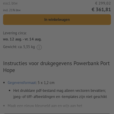
excl. btw
€ 299,02
€ 361,81
incl. 21% btw
In winkelwagen
Levering circa:
wo. 12 aug. - vr. 14 aug.
Gewicht: ca.
5,35 kg
Instructies voor drukgegevens Powerbank Port
Hope
Gegevensformaat
: 5 x 1,2 cm
Het drukklare pdf-bestand mag alleen vectoren bevatten;
jpeg- of tiff- afbeeldingen en -templates zijn niet geschikt
Maak een nieuw kleurveld aan en wijs aan het
in te graveren motief
de desbetreffende kleur toe.