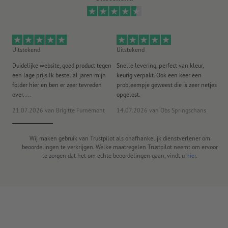
Uitstekend
Uitstekend
Ui
Duidelijke website, goed product tegen
Snelle levering, perfect van kleur,
He
een lage prijs.Ik bestel al jaren mijn
keurig verpakt. Ook een keer een
ee
folder hier en ben er zeer tevreden
probleempje geweest die is zeer netjes
ac
over. ...
opgelost.
21.07.2026
van Brigitte Furnèmont
14.07.2026
van Obs Springschans
18
Wij maken gebruik van Trustpilot als onafhankelijk dienstverlener om
beoordelingen te verkrijgen. Welke maatregelen Trustpilot neemt om ervoor
te zorgen dat het om echte beoordelingen gaan, vindt u
hier
.