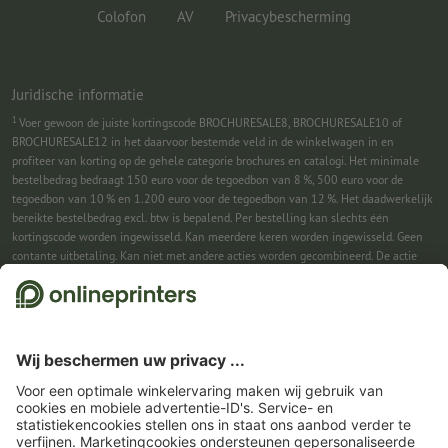
Colofon
AV
Privacybescherming
Juridische informatie
1
Voer gewoon de juiste kortingscode BROCHURESALE8, BROCHURESALE10 of
BROCHURESALE12 in het daarvoor bestemde veld in de winkelwagen in en
profiteer van korting op de gehele categorie brochures en catalogi. Het minimale
bestelbedrag bedraagt 150 euro voor de tegoedbon van 8 %, 500 euro voor de
tegoedbon van 10 % en 1.200 euro voor de tegoedbon van 12 %. Het daadwerkelijk
bereikte bestelbedrag excl. btw is bepalend. Per bestelling kan slechts één
kortingscode worden ingewisseld. Kan meerdere keren worden ingewisseld. Geen
contante uitbetaling. Kan niet met andere acties worden gecombineerd. De actie
geldt tot en met 31-08-2026.
2
Je ontvangst eerst een e-mail waarin je de aanmelding voor de nieuwsbrief
bevestigt met één klik. Pas daarna sturen we je de kortingscode en voortaan onze
nieuwsbrief toe. Natuurlijk kun je je te allen tijde weer afmelden. Kan 1x worden
ingewisseld. Geen minimumbestelwaarde. Maximale hoogte van de korting: € 150
van de bestelwaarde (netto). Geen contante uitbetaling. Kan niet worden
gecombineerd met andere acties of kortingscodes.
De tegoedbon is na ontvangst
zes weken geldig.