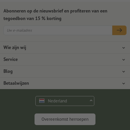
Abonneren op de nieuwsbrief en profiteren van een
tegoedbon van 15 % korting
Wie zijn wij
Ondernemingen
Service
Pers
Betaalwijzen
Blog
Vacatures en carrière
Verzending
Photoshop-tutorials
Betaalwijzen
Milieubescherming
Reclamatie
InDesign-tutorials
Overschrijving
Contact
Nederland
Premium programma
Gratis lettertypes en fonts
FAQ
Marketing en insights
Overeenkomst herroepen