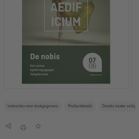
Instructies voor drukgegevens
Productdetails
Details inzake veilig
Delen
Op de lijst
afdrukken