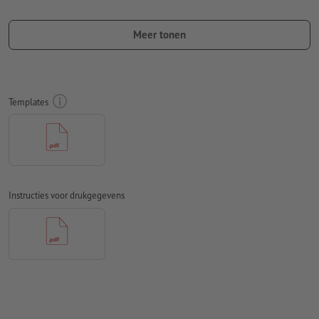
Rondom 2 mm
afloop
aanhouden, belangrijke informatie met
ten minste 4 mm afstand ten opzichte van het eindformaat
Meer tonen
Lettertypes
moeten volledig worden ingesloten of omgezet
naar krommen
Kleurmodus:
CMYK, FOGRA51 (PSO Coated v3) voor gestreken
Templates
papier, FOGRA52 (PSO Uncoated v3 FOGRA52) voor
ongestreken papier
Spel- en zetfouten
worden door ons niet gecontroleerd
Overdrukinstellingen
worden door ons niet gecontroleerd
Instructies voor drukgegevens
Commentaren
worden verwijderd en niet afgedrukt
Inhoud van
formuliervelden
worden mee afgedrukt
Hoe maak ik afdrukgegevens correct?