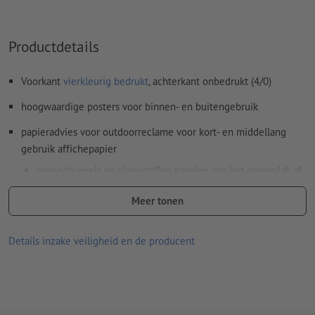
Productdetails
Voorkant
vierkleurig bedrukt
, achterkant onbedrukt (4/0)
hoogwaardige posters voor binnen- en buitengebruik
papieradvies voor outdoorreclame voor kort- en middellang
gebruik affichepapier
regendruppels en vloeistoffen parelen van het oppervlak af
de blauwe achterkant is nauwelijks lichtdoorlatend en
Meer tonen
verhindert dat posters waar overheen is geplakt
doorschijnen
Details inzake veiligheid en de producent
kan zonder problemen nat worden verlijmd (maar dient niet
te worden ingeweekt)
Laat u inspireren en bespaar met gratis beelddatabanken –
welke dat zijn, verraden wij u
hier
.