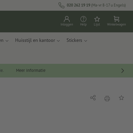
020 262 19 19
(Ma-vr 8-17 u Engels)
Inloggen
Help
Lijst
Winkelwagen
en
Huisstijl en kantoor
Stickers
de.
Meer informatie
afdrukken
Delen
Op de li