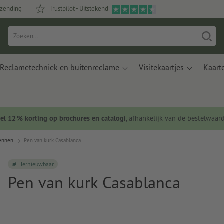
rzending
Trustpilot - Uitstekend
Reclametechniek en buitenreclame
Visitekaartjes
Kaart
wel 12 % korting op brochures en catalogi
, afhankelijk van de bestelwaar
pennen
Pen van kurk Casablanca
Hernieuwbaar
Pen van kurk Casablanca