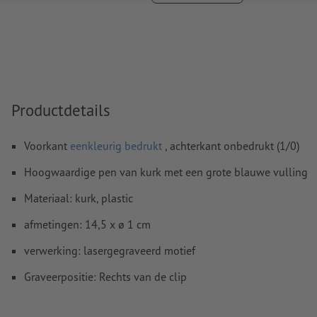
Het drukklare pdf-bestand mag alleen vectoren bevatten; j
afbeeldingen en -templates zijn niet geschikt
Meer informatie en tips over
vectorgegevens
vindt u in o
functie.
Spel- en zetfouten
worden door ons niet gecontroleerd
Productdetails
Aanwijzing: Let op: dit is een natuurproduct waardoor er kleu
product kan zijn.
Voorkant
eenkleurig bedrukt
, achterkant onbedrukt (1/0)
Hoogwaardige pen van kurk met een grote blauwe vulling
Hoe maak ik afdrukgegevens correct?
Materiaal: kurk, plastic
afmetingen: 14,5 x ø 1 cm
verwerking: lasergegraveerd motief
Graveerpositie: Rechts van de clip