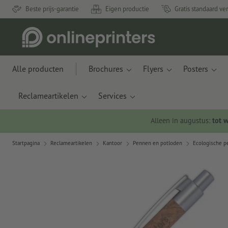
Beste prijs-garantie
Eigen productie
Gratis standaard ve
Alle producten
Brochures
Flyers
Posters
Reclameartikelen
Services
Alleen in augustus:
tot 
Startpagina
Reclameartikelen
Kantoor
Pennen en potloden
Ecologische 