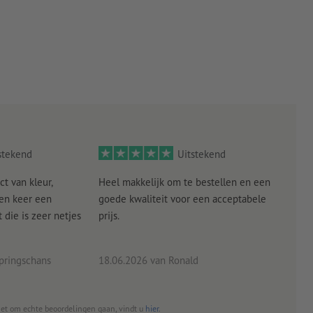
stekend
Uitstekend
ct van kleur,
Heel makkelijk om te bestellen en een
Als
een keer een
goede kwaliteit voor een acceptabele
KLED
die is zeer netjes
prijs.
tevr
eind
pringschans
18.06.2026
van Ronald
02.0
het om echte beoordelingen gaan, vindt u
hier
.