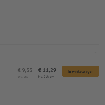
€ 9,33
€ 11,29
In winkelwagen
excl. btw
incl. 21% btw