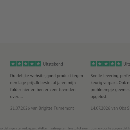
Uitstekend
Uit
Duidelijke website, goed product tegen
Snelle levering, perfe
een lage prijs.Ik bestel al jaren mijn
keurig verpakt. Ook 
folder hier en ben er zeer tevreden
probleempje geweest 
over. ...
opgelost.
21.07.2026
van Brigitte Furnèmont
14.07.2026
van Obs S
oordelingen te verkrijgen. Welke maatregelen Trustpilot neemt om ervoor te zorgen dat 