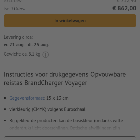
excl. btw
€ 712,40
€ 862,00
incl. 21% btw
In winkelwagen
Levering circa:
vr. 21 aug. - di. 25 aug.
Gewicht: ca.
8,1 kg
Instructies voor drukgegevens Opvouwbare
reistas BrandCharger Voyager
Gegevensformaat
: 15 x 13 cm
vierkleurig (CMYK) volgens Euroschaal
Bij gekleurde producten kan de basiskleur (ondanks witte
onderdruk) licht doorschijnen. Optische afwijkingen zijn
mogelijk.