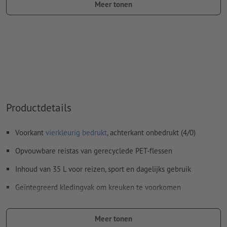
Meer tonen
Resolutie:
300 dpi
Het drukklare pdf-bestand mag alleen vectoren bevatten; jpeg-
of tiff- afbeeldingen en -templates zijn niet geschikt
Lettertypes
moeten volledig worden ingesloten of omgezet
naar krommen
Kleurmodus:
CMYK, FOGRA52 (PSO Uncoated v3 FOGRA52)
Productdetails
Spel- en zetfouten
worden door ons niet gecontroleerd
Overdrukinstellingen
worden door ons niet gecontroleerd
Voorkant
vierkleurig bedrukt
, achterkant onbedrukt (4/0)
Commentaren
worden verwijderd en niet afgedrukt
Opvouwbare reistas van gerecyclede PET-flessen
Inhoud van
formuliervelden
worden mee afgedrukt
Inhoud van 35 L voor reizen, sport en dagelijks gebruik
Geïntegreerd kledingvak om kreuken te voorkomen
Hoe maak ik afdrukgegevens correct?
Ruim hoofdvak voor veelzijdig gebruik
Meer tonen
Geïntegreerde trolleyband voor comfortabel reizen