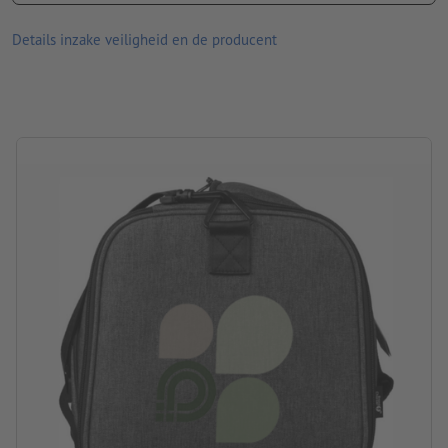
afmetingen: 52 x 28 x 29 cm
Details inzake veiligheid en de producent
Let erop dat de afgebeelde kleuren op het beeldscherm
vanwege de lichtomstandigheden of de monitorinstelling
kunnen afwijken van de daadwerkelijke productkleuren.
verwerking: Digitaltransfer
Drukpositie: aan de linkerkant