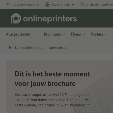
Beste prijs-garantie
Eigen productie
Gratis standaard ve
Alle producten
Brochures
Flyers
Posters
Reclameartikelen
Services
Nieuwe notitieboeken
Met innovatieve materialen gemaakt van appelresten
en plastic uit de oceaan
Nu bestellen