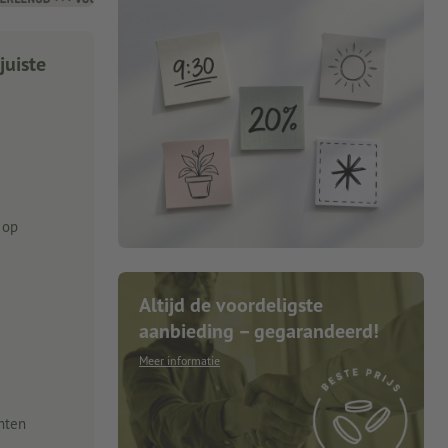
juiste
 op
Altijd de voordeligste
aanbieding – gegarandeerd!
Meer informatie
nten