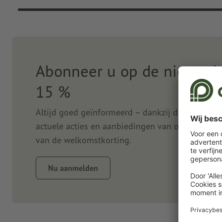
Abonneer u op de nieuwsbr
15 %
Altijd goed geïnformeerd – dankzij de nieuwsbr
actuele acties en aanbiedingen van onze onlined
van de welkomstkorting.
Nu aanmelden