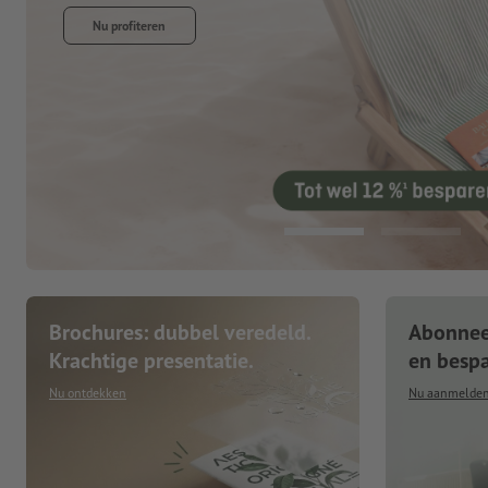
Brochures: dubbel veredeld.
Abonneer
Krachtige presentatie.
en besp
Nu ontdekken
Nu aanmelde