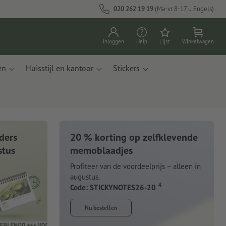
020 262 19 19
(Ma-vr 8-17 u Engels)
Inloggen
Help
Lijst
Winkelwagen
en
Huisstijl en kantoor
Stickers
ders
20 % korting op zelfklevende
stus
memoblaadjes
Profiteer van de voordeelprijs – alleen in
augustus.
4
Code: STICKYNOTES26-20
Nu bestellen