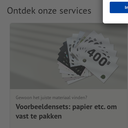
Ontdek onze services
Gewoon het juiste materiaal vinden?
Voorbeeldensets: papier etc. om
vast te pakken