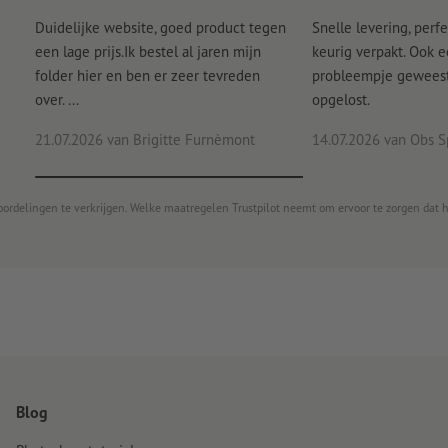
Duidelijke website, goed product tegen
Snelle levering, perfe
een lage prijs.Ik bestel al jaren mijn
keurig verpakt. Ook 
folder hier en ben er zeer tevreden
probleempje geweest 
over. ...
opgelost.
21.07.2026
van Brigitte Furnèmont
14.07.2026
van Obs S
oordelingen te verkrijgen. Welke maatregelen Trustpilot neemt om ervoor te zorgen dat 
Blog