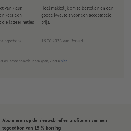
ct van kleur,
Heel makkelijk om te bestellen en een
Als
een keer een
goede kwaliteit voor een acceptabele
KLED
die is zeer netjes
prijs.
tevr
eind
pringschans
18.06.2026
van Ronald
02.0
het om echte beoordelingen gaan, vindt u
hier
.
Abonneren op de nieuwsbrief en profiteren van een
tegoedbon van 15 % korting