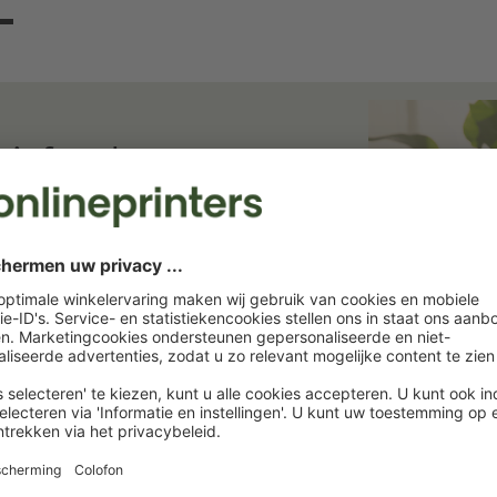
ief en bespaar
ief. Wij houden u op de hoogte van
rukkerij. Abonneer u nu en profiteer