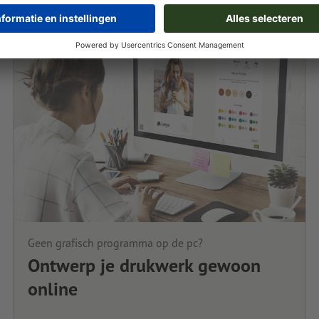
Geen grafisch programma op de pc?
Ontwerp je drukwerk gewoon
online