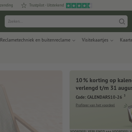
rzending
Trustpilot - Uitstekend
Reclametechniek en buitenreclame
Visitekaartjes
Kaart
10 % korting op kalen
verlengd t/m 31 augu
3
Code: CALENDARS10-26
Profiteer van het voordeel