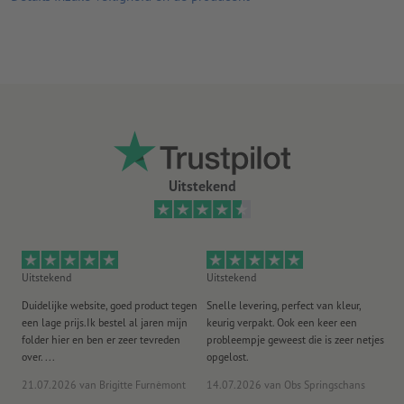
Wire-o binding naar keuze in wit, zwart of zilverkleurig
optioneel met of zonder kalenderhaakje (incl. duiminkeping)
Uitstekend
Uitstekend
Uitstekend
Ui
Duidelijke website, goed product tegen
Snelle levering, perfect van kleur,
He
een lage prijs.Ik bestel al jaren mijn
keurig verpakt. Ook een keer een
ee
folder hier en ben er zeer tevreden
probleempje geweest die is zeer netjes
ac
over. ...
opgelost.
21.07.2026
van Brigitte Furnèmont
14.07.2026
van Obs Springschans
18