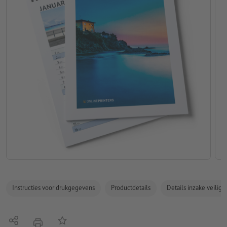
Instructies voor drukgegevens
Productdetails
Details inzake veilig
Delen
Op de lijst
afdrukken