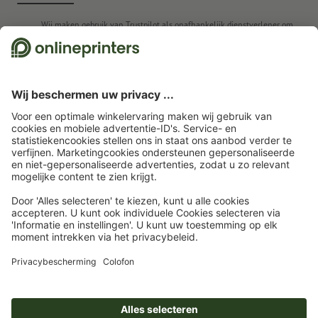
Wij maken gebruik van Trustpilot als onafhankelijk dienstverlener om
beoordelingen te verkrijgen. Welke maatregelen Trustpilot neemt om ervoor
te zorgen dat het om echte beoordelingen gaan, vindt u
hier
.
Startpagina
Kalenders
Muurkalender met wire-o binding
4/4-kleurig
Muurkalender met wire-o binding, 10,5 x 42 cm, 4/4-kleurig
Abonneren op de nieuwsbrief en profiteren van een
tegoedbon van 15 % korting
Wie zijn wij
Ondernemingen
Service