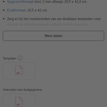
Gegevensformaat
(incl. 2 mm afloop): 10,9 x 42,4 cm
Eindformaat
: 10,5 x 42 cm
Zorg er bij het voorbereiden van uw drukklare bestanden voor
dat ook de kalenderopmaak volledig in het artwork is
opgenomen.
Meer tonen
Bijzonderheden bij het opmaken van een bestand:
Aanwijzing: Wanneer u de wire-o binding in combinatie met
de extra optie perforatie kiest, is het belangrijk de
achterkant 180 graden naar rechts (ondersteboven) te
Templates
draaien om een correcte uitlijning te waarborgen.
Resolutie:
300 dpi
Rondom 2 mm
afloop
aanhouden, belangrijke informatie met
ten minste 4 mm afstand ten opzichte van het eindformaat
Instructies voor drukgegevens
Lettertypes
moeten volledig worden ingesloten of omgezet
naar krommen