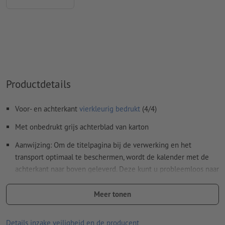
Kleurmodus:
CMYK, FOGRA51 (PSO Coated v3) voor gestreken
papier, FOGRA52 (PSO Uncoated v3 FOGRA52) voor
ongestreken papier
Spel- en zetfouten
worden door ons niet gecontroleerd
Overdrukinstellingen
worden door ons niet gecontroleerd
Productdetails
Commentaren
worden verwijderd en niet afgedrukt
Inhoud van
formuliervelden
worden mee afgedrukt
Voor- en achterkant
vierkleurig bedrukt
(4/4)
Met onbedrukt grijs achterblad van karton
Hoe maak ik afdrukgegevens correct?
Aanwijzing: Om de titelpagina bij de verwerking en het
transport optimaal te beschermen, wordt de kalender met de
achterkant naar boven geleverd. Deze kunt u probleemloos naar
achteren omklappen
Meer tonen
Spiraalbinding wordt aangebracht volgens leesrichting aan de
bovenkant
Details inzake veiligheid en de producent