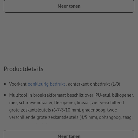
kleurtype: steunkleur
Meer tonen
kleurwaarde: naar keuze
Aanwijzing: Deze "kleur" is alleen bedoeld voor
productiedoeleinden, het is geen gekleurd ingegraveerd
motief
Het drukklare pdf-bestand mag alleen vectoren bevatten;
jpeg- of tiff- afbeeldingen en -templates zijn niet geschikt
Productdetails
Meer informatie en tips over
vectorgegevens
vindt u in
onze Help-functie.
Voorkant
eenkleurig bedrukt
, achterkant onbedrukt (1/0)
Spel- en zetfouten
worden door ons niet gecontroleerd
Multitool in broekzakformaat beschikt over: PU-etui, blikopener,
mes, schroevendraaier, flesopener, lineaal, vier verschillend
Hoe maak ik afdrukgegevens correct?
grote zeskantsleutels (6/7/8/10 mm), gradenboog, twee
verschillende grote zeskantsleutels (4/5 mm), ophangoog, zaag,
vleugelmoersleutel
Let erop dat de afgebeelde kleuren of de veredeling op het
Meer tonen