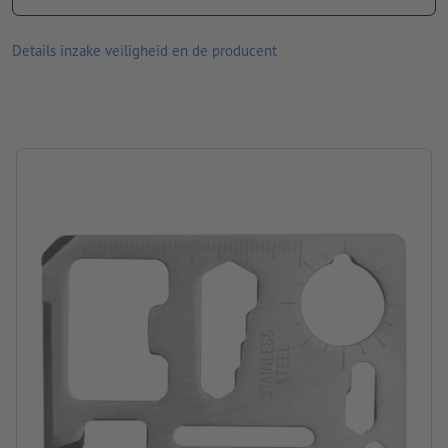
beeldscherm vanwege de lichtomstandigheden of de
monitorinstelling kunnen afwijken van de daadwerkelijk
Details inzake veiligheid en de producent
productkleuren.
afmetingen: 7,8 x 0,3 x 5,5 cm
Materiaal: roestvrij staal
Verpakking: Etui
verwerking: lasergegraveerd motief
Graveerpositie: Aan één kant