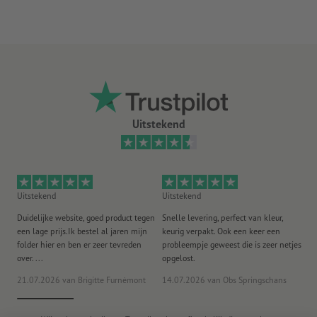
Uitstekend
Uitstekend
Uitstekend
Ui
Duidelijke website, goed product tegen
Snelle levering, perfect van kleur,
He
een lage prijs.Ik bestel al jaren mijn
keurig verpakt. Ook een keer een
ee
folder hier en ben er zeer tevreden
probleempje geweest die is zeer netjes
ac
over. ...
opgelost.
21.07.2026
van Brigitte Furnèmont
14.07.2026
van Obs Springschans
18