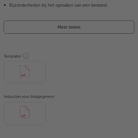
Bijzonderheden bij het opmaken van een bestand:
Bij een optionele
contoursnede
moet het bestand met een
extra snijcontour worden opgemaakt
Meer tonen
Resolutie:
150 dpi
Rondom 2 mm
afloop
aanhouden, belangrijke informatie met
ten minste 4 mm afstand ten opzichte van het eindformaat
Templates
Lettertypes
moeten volledig worden ingesloten of omgezet
naar krommen
Kleurmodus:
CMYK, FOGRA51 (PSO Coated v3) voor gestreken
papier, FOGRA52 (PSO Uncoated v3 FOGRA52) voor
ongestreken papier
Instructies voor drukgegevens
Spel- en zetfouten
worden door ons niet gecontroleerd
Overdrukinstellingen
worden door ons niet gecontroleerd
Commentaren
worden verwijderd en niet afgedrukt