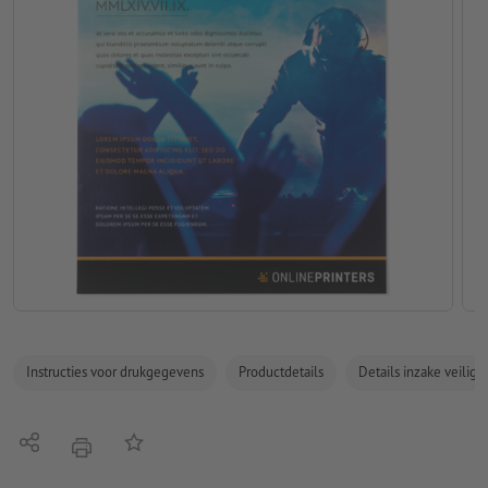
Instructies voor drukgegevens
Productdetails
Details inzake veilig
Delen
Op de lijst
afdrukken