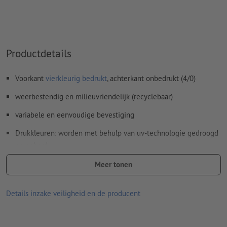
Inhoud van
formuliervelden
worden mee afgedrukt
Hoe maak ik afdrukgegevens correct?
Productdetails
Voorkant
vierkleurig bedrukt
, achterkant onbedrukt (4/0)
weerbestendig en milieuvriendelijk (recyclebaar)
variabele en eenvoudige bevestiging
Drukkleuren: worden met behulp van uv-technologie gedroogd
en gehard
Optioneel verkrijgbaar met contoursnede
Meer tonen
Details inzake veiligheid en de producent