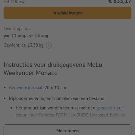
€ 835,17
incl. 21% btw
In winkelwagen
Levering circa:
wo. 12 aug. - vr. 14 aug.
Gewicht: ca.
13,38 kg
Instructies voor drukgegevens MoLu
Weekender Monaco
Gegevensformaat
: 20 x 10 cm
Bijzonderheden bij het opmaken van een bestand:
Het product kan worden bedrukt met een
speciale kleur
(steunkleur: Pantone FORMULA GUIDE Uncoated, behalve
metallic en neonkleuren)
Meer tonen
De drager kan bij het
drukken met witte inkt
doorschijnen