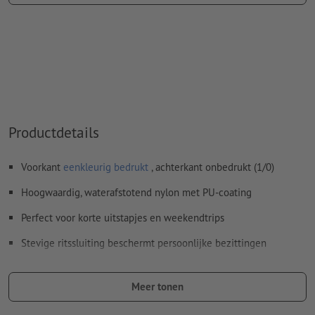
Het drukklare pdf-bestand mag alleen vectoren bevatten;
jpeg- of tiff- afbeeldingen en -templates zijn niet geschikt
Meer informatie en tips over
vectorgegevens
vindt u in
onze Help-functie.
Spel- en zetfouten
worden door ons niet gecontroleerd
Productdetails
Hoe maak ik afdrukgegevens correct?
Voorkant
eenkleurig bedrukt
, achterkant onbedrukt (1/0)
Hoogwaardig, waterafstotend nylon met PU-coating
Perfect voor korte uitstapjes en weekendtrips
Stevige ritssluiting beschermt persoonlijke bezittingen
Verstelbare riem en twee comfortabele handgrepen
Meer tonen
Let erop dat de afgebeelde kleuren op het beeldscherm
vanwege de lichtomstandigheden of de monitorinstelling