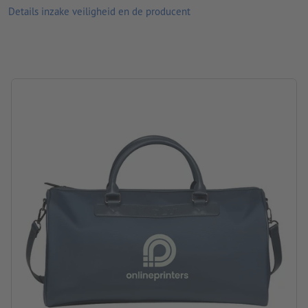
Details inzake veiligheid en de producent
kunnen afwijken van de daadwerkelijke productkleuren.
Materiaal: polyurethaan (PU)
merk: MoLu
Verpakking: zak/tas
verwerking: zeefdruk
Drukpositie: aan één kant