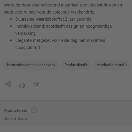
overtuigt door waterafstotend materiaal, een elegant design en
biedt veel ruimte voor de volgende weekendtrip.
Duurzame waardebelofte: 2 jaar garantie
Indrukwekkend: doordacht design en hoogwaardige
verpakking
Elegante metgezel voor elke dag met maximaal
draagcomfort
Instructies voor drukgegevens
Productdetails
Voorbeeld bestellen
Delen
Op de lijst
afdrukken
Productkleur
donkerblauw