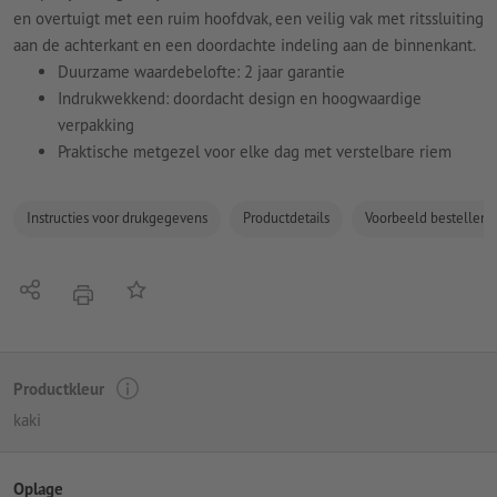
en overtuigt met een ruim hoofdvak, een veilig vak met ritssluiting
aan de achterkant en een doordachte indeling aan de binnenkant.
Duurzame waardebelofte: 2 jaar garantie
Indrukwekkend: doordacht design en hoogwaardige
verpakking
Praktische metgezel voor elke dag met verstelbare riem
Instructies voor drukgegevens
Productdetails
Voorbeeld bestellen
Delen
Op de lijst
afdrukken
Productkleur
kaki
Oplage