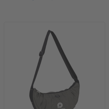
verwerking: zeef-transferdruk
Drukpositie: op de tas, gecentreerd