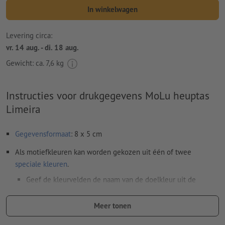
In winkelwagen
Levering circa:
vr. 14 aug. - di. 18 aug.
Gewicht: ca.
7,6 kg
Instructies voor drukgegevens MoLu heuptas
Limeira
Gegevensformaat
: 8 x 5 cm
Als motiefkleuren kan worden gekozen uit één of twee
speciale kleuren
.
Geef de kleurvelden de naam van de doelkleur uit de
Pantone FORMULA GUIDE Solid Coated (bijv. "Pantone 286
C").
Meer tonen
Er zijn geen metallic- en neonkleuren mogelijk.