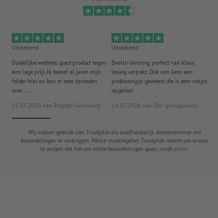
Uitstekend
Uitstekend
Ui
Duidelijke website, goed product tegen
Snelle levering, perfect van kleur,
He
een lage prijs.Ik bestel al jaren mijn
keurig verpakt. Ook een keer een
ee
folder hier en ben er zeer tevreden
probleempje geweest die is zeer netjes
ac
over. ...
opgelost.
21.07.2026
van Brigitte Furnèmont
14.07.2026
van Obs Springschans
18
Wij maken gebruik van Trustpilot als onafhankelijk dienstverlener om
beoordelingen te verkrijgen. Welke maatregelen Trustpilot neemt om ervoor
te zorgen dat het om echte beoordelingen gaan, vindt u
hier
.