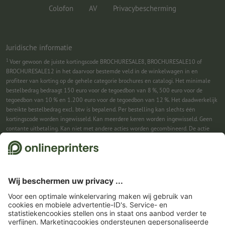
Colofon
AV
Privacybescherming
Juridische informatie
1
Voer gewoon de juiste kortingscode BROCHURESALE8, BROCHURESALE10 of
BROCHURESALE12 in het daarvoor bestemde veld in de winkelwagen in en
profiteer van korting op de gehele categorie brochures en catalogi. Het minimale
bestelbedrag bedraagt 150 euro voor de tegoedbon van 8 %, 500 euro voor de
tegoedbon van 10 % en 1.200 euro voor de tegoedbon van 12 %. Het daadwerkelijk
bereikte bestelbedrag excl. btw is bepalend. Per bestelling kan slechts één
kortingscode worden ingewisseld. Kan meerdere keren worden ingewisseld. Geen
contante uitbetaling. Kan niet met andere acties worden gecombineerd. De actie
geldt tot en met 31-08-2026.
2
Je ontvangst eerst een e-mail waarin je de aanmelding voor de nieuwsbrief
bevestigt met één klik. Pas daarna sturen we je de kortingscode en voortaan onze
nieuwsbrief toe. Natuurlijk kun je je te allen tijde weer afmelden. Kan 1x worden
ingewisseld. Geen minimumbestelwaarde. Maximale hoogte van de korting: € 150
van de bestelwaarde (netto). Geen contante uitbetaling. Kan niet worden
gecombineerd met andere acties of kortingscodes.
De tegoedbon is na ontvangst
zes weken geldig.