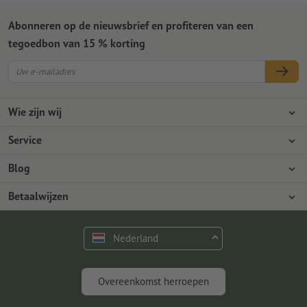
Abonneren op de nieuwsbrief en profiteren van een
tegoedbon van 15 % korting
Wie zijn wij
Ondernemingen
Service
Pers
Betaalwijzen
Blog
Vacatures en carrière
Verzending
Photoshop-tutorials
Betaalwijzen
Milieubescherming
Reclamatie
InDesign-tutorials
Overschrijving
Contact
Nederland
Premium programma
Gratis lettertypes en fonts
FAQ
Marketing en insights
Overeenkomst herroepen