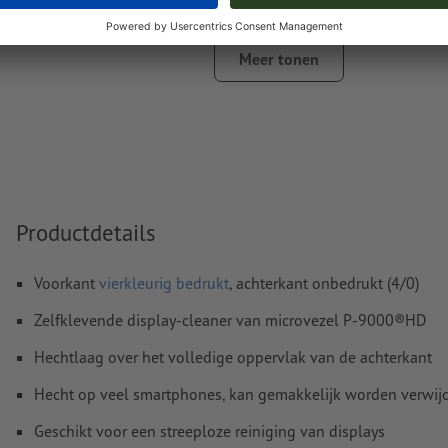
Overdrukinstellingen
worden door ons niet gecontroleerd
Commentaren
worden verwijderd en niet afgedrukt
Meer tonen
Inhoud van
formuliervelden
worden mee afgedrukt
Hoe maak ik afdrukgegevens correct?
Productdetails
Voorkant
vierkleurig bedrukt
, achterkant onbedrukt (4/0)
Zelfklevende display-cleaner van microvezel P-9000®HD
Hechtlaag over het volledige oppervlak van de achterkant
Hecht op veel smartphones, kan gemakkelijk worden verwij
Geschikt voor een streeploze reiniging van displays