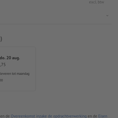
excl. btw
)
 do. 20 aug.
,75
nleveren
tot maandag
00
den de
Overeenkomst inzake de opdrachtverwerking
en de
Eisen