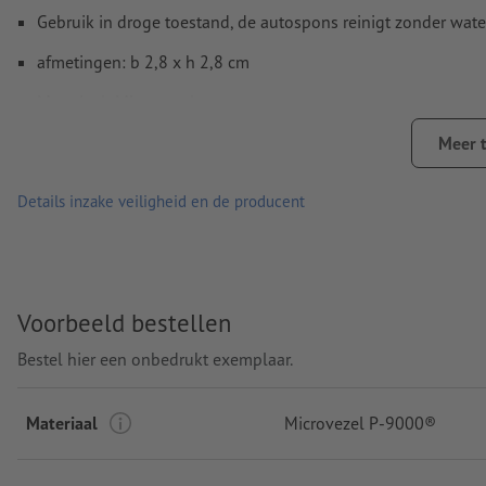
Gebruik in droge toestand, de autospons reinigt zonder wat
afmetingen: b 2,8 x h 2,8 cm
Materiaal: Microvezel
Made in Germany
Meer 
Verpakking: Stuks verpakking – polyzak
Details inzake veiligheid en de producent
verwerking: digitaal printen
Drukpositie: Aan de voorkant
Voorbeeld bestellen
Bestel hier een onbedrukt exemplaar.
Materiaal
Microvezel P-9000®