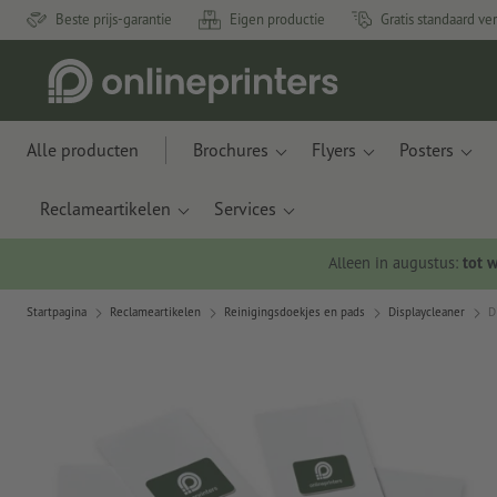
Beste prijs-garantie
Eigen productie
Gratis standaard ve
Alle producten
Brochures
Flyers
Posters
Reclameartikelen
Services
Alleen in augustus:
tot 
Startpagina
Reclameartikelen
Reinigingsdoekjes en pads
Displaycleaner
D