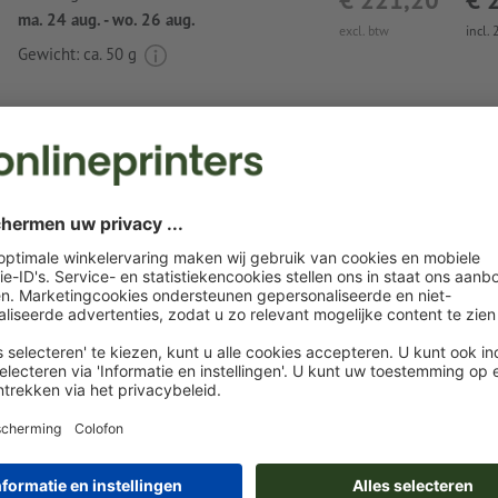
ma. 24 aug. - wo. 26 aug.
excl. btw
incl.
Gewicht: ca.
50 g
Instructies voor drukgegevens Display-Clea
POLYCLEAN SmartKosi®, 2,8 x 2,8 cm
Gegevensformaat
: 3,2 x 3,2 cm
Rondom 2 mm
afloop
aanhouden, belangrijke informatie me
10 mm afstand ten opzichte van het eindformaat
Resolutie:
300 dpi
Lettergrootte: ten minste 7 pt
Spel- en zetfouten
worden door ons niet gecontroleerd