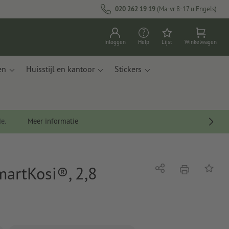
020 262 19 19
(Ma-vr 8-17 u Engels)
Inloggen
Help
Lijst
Winkelwagen
en
Huisstijl en kantoor
Stickers
de.
Meer informatie
artKosi®, 2,8
afdrukken
Delen
Op de li