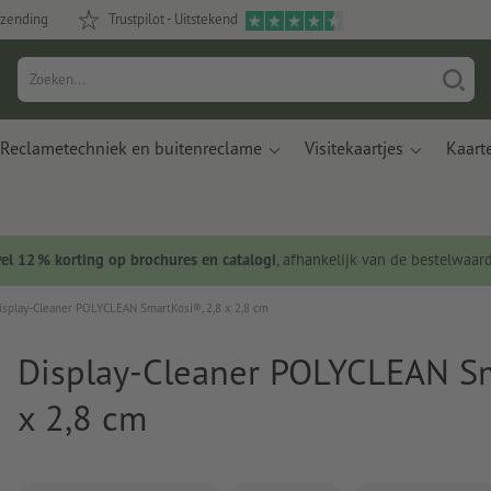
rzending
Trustpilot - Uitstekend
Reclametechniek en buitenreclame
Visitekaartjes
Kaart
wel 12 % korting op brochures en catalogi
, afhankelijk van de bestelwaar
isplay-Cleaner POLYCLEAN SmartKosi®, 2,8 x 2,8 cm
Display-Cleaner POLYCLEAN Sm
x 2,8 cm