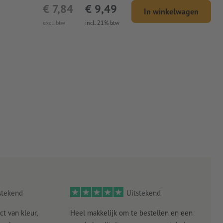
€ 7,84
€ 9,49
In winkelwagen
excl. btw
incl. 21% btw
stekend
Uitstekend
ct van kleur,
Heel makkelijk om te bestellen en een
Als