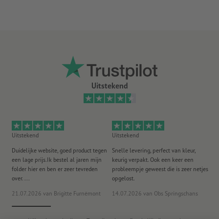
Uitstekend
Uitstekend
Uitstekend
Ui
Duidelijke website, goed product tegen
Snelle levering, perfect van kleur,
He
een lage prijs.Ik bestel al jaren mijn
keurig verpakt. Ook een keer een
ee
folder hier en ben er zeer tevreden
probleempje geweest die is zeer netjes
ac
over. ...
opgelost.
21.07.2026
van Brigitte Furnèmont
14.07.2026
van Obs Springschans
18