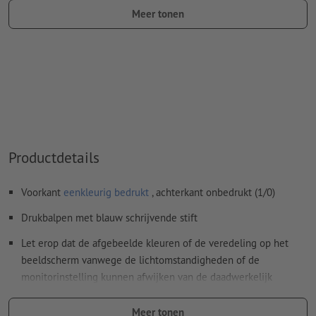
Meer tonen
kleurtype: steunkleur
kleurwaarde: naar keuze
Aanwijzing: Deze "kleur" is alleen bedoeld voor
productiedoeleinden, het is geen gekleurd ingegraveerd
motief
Het drukklare pdf-bestand mag alleen vectoren bevatten;
jpeg- of tiff- afbeeldingen en -templates zijn niet geschikt
Productdetails
Meer informatie en tips over
vectorgegevens
vindt u in
Voorkant
eenkleurig bedrukt
, achterkant onbedrukt (1/0)
onze Help-functie.
Drukbalpen met blauw schrijvende stift
Spel- en zetfouten
worden door ons niet gecontroleerd
Let erop dat de afgebeelde kleuren of de veredeling op het
Hoe maak ik afdrukgegevens correct?
beeldscherm vanwege de lichtomstandigheden of de
monitorinstelling kunnen afwijken van de daadwerkelijk
productkleuren.
Meer tonen