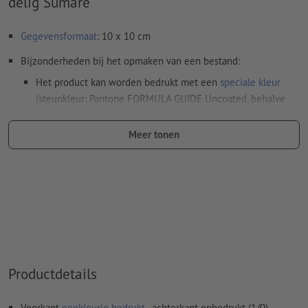
delig Sumaré
Gegevensformaat
: 10 x 10 cm
Bijzonderheden bij het opmaken van een bestand:
Het product kan worden bedrukt met een
speciale kleur
(steunkleur: Pantone FORMULA GUIDE Uncoated, behalve
metallic en neonkleuren)
Meer tonen
De drager kan bij het
drukken met witte inkt
doorschijnen
Het drukklare pdf-bestand mag alleen vectoren bevatten;
jpeg- of tiff- afbeeldingen en -templates zijn niet geschikt
Meer informatie en tips over
vectorgegevens
vindt u in
onze Help-functie.
Spel- en zetfouten
worden door ons niet gecontroleerd
Productdetails
Hoe maak ik afdrukgegevens correct?
Voorkant
eenkleurig bedrukt
, achterkant onbedrukt (1/0)