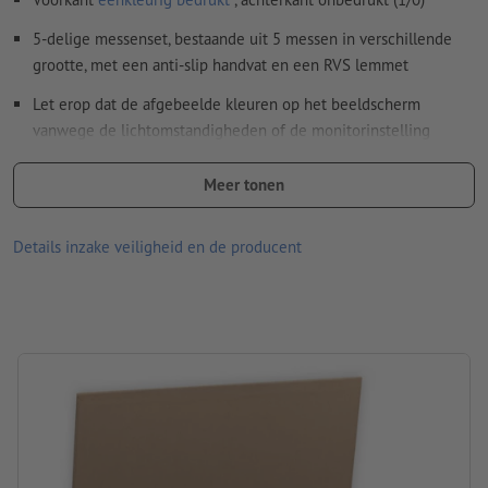
5-delige messenset, bestaande uit 5 messen in verschillende
grootte, met een anti-slip handvat en een RVS lemmet
Let erop dat de afgebeelde kleuren op het beeldscherm
vanwege de lichtomstandigheden of de monitorinstelling
kunnen afwijken van de daadwerkelijke productkleuren.
Meer tonen
Materiaal: roestvrij staal
afmetingen: 37,7 x 21,9 x 3,8 cm
Details inzake veiligheid en de producent
Verpakking: Doos
verwerking: zeefdruk
Drukpositie: aan de buitenkant op de doos