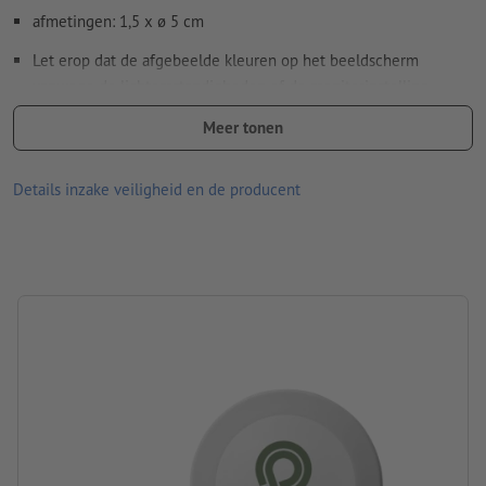
afmetingen: 1,5 x ø 5 cm
Spel- en zetfouten
worden door ons niet gecontroleerd
Let erop dat de afgebeelde kleuren op het beeldscherm
vanwege de lichtomstandigheden of de monitorinstelling
Hoe maak ik afdrukgegevens correct?
kunnen afwijken van de daadwerkelijke productkleuren.
Meer tonen
Verpakking: Doos
Details inzake veiligheid en de producent
verwerking: tampondruk
Drukpositie: aan één kant