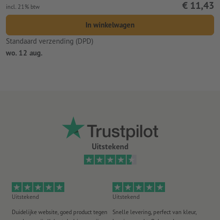
€ 11,43
incl. 21% btw
In winkelwagen
Standaard verzending (DPD)
wo. 12 aug.
Uitstekend
Uitstekend
Uitstekend
Ui
Duidelijke website, goed product tegen
Snelle levering, perfect van kleur,
He