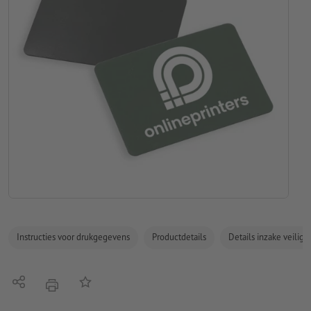
Instructies voor drukgegevens
Productdetails
Details inzake veilig
Delen
Op de lijst
afdrukken