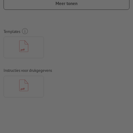
Meer tonen
Rondom 2 mm
afloop
aanhouden, belangrijke informatie met
ten minste 3 mm afstand ten opzichte van het eindformaat
Lettertypes
moeten volledig worden ingesloten of omgezet
naar krommen
Templates
Kleurmodus:
CMYK, FOGRA51 (PSO Coated v3) voor gestreken
papier, FOGRA52 (PSO Uncoated v3 FOGRA52) voor
ongestreken papier
Spel- en zetfouten
worden door ons niet gecontroleerd
Instructies voor drukgegevens
Overdrukinstellingen
worden door ons niet gecontroleerd
Commentaren
worden verwijderd en niet afgedrukt
Inhoud van
formuliervelden
worden mee afgedrukt
Hoe maak ik afdrukgegevens correct?