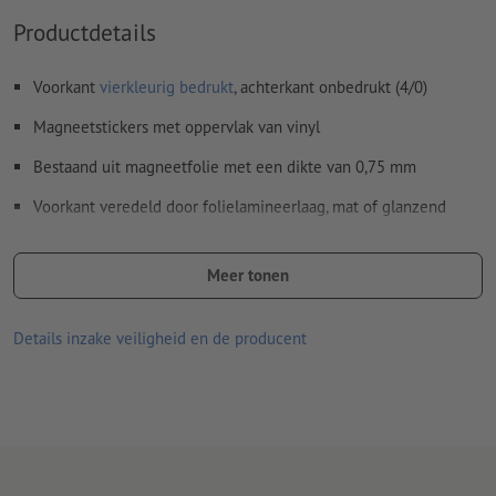
Productdetails
Voorkant
vierkleurig bedrukt
, achterkant onbedrukt (4/0)
Magneetstickers met oppervlak van vinyl
Bestaand uit magneetfolie met een dikte van 0,75 mm
Voorkant veredeld door folielamineerlaag, mat of glanzend
Sticker hecht op bijna alle magnetische oppervlakken
Meer tonen
Buigzaam en afwasbaar
Laten geen resten achter na verwijderen
Details inzake veiligheid en de producent
Er kan maar één ontwerp worden gebruikt per bestelling.