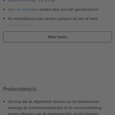
Gegevensformaat
: 5 x 1,5 cm
Spel- en zetfouten
worden door ons niet gecontroleerd
Als motiefkleuren kan worden gekozen uit één of twee
speciale kleuren
.
Geef de kleurvelden de naam van de doelkleur uit de
Meer tonen
Pantone FORMULA GUIDE Solid Coated (bijv. "Pantone 286
C").
Er zijn geen metallic- en neonkleuren mogelijk.
Goud (Pantone 871 C) en zilver (Pantone 877 C) zijn
mogelijk als drukkleuren. Geef daarvoor de in uw
drukgegevens aangemaakte steunkleur de naam "gold" of
"silver"
Productdetails
De drager kan bij het
drukken met witte inkt
doorschijnen
Het drukklare pdf-bestand mag alleen vectoren bevatten;
Let erop dat de afgebeelde kleuren op het beeldscherm
jpeg- of tiff- afbeeldingen en -templates zijn niet geschikt
vanwege de lichtomstandigheden of de monitorinstelling
kunnen afwijken van de daadwerkelijke productkleuren.