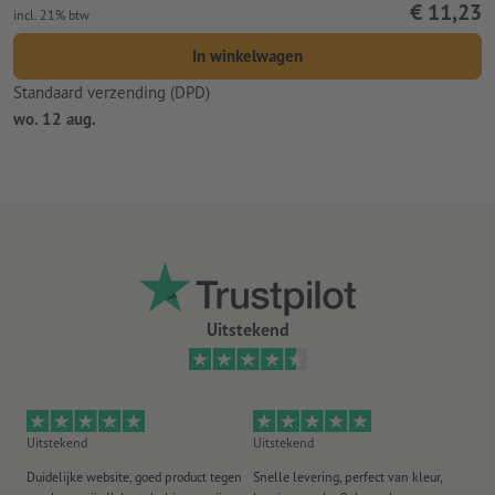
€ 11,23
incl. 21% btw
In winkelwagen
Standaard verzending (DPD)
wo. 12 aug.
Uitstekend
Uitstekend
Uitstekend
Ui
Duidelijke website, goed product tegen
Snelle levering, perfect van kleur,
He