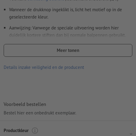
Wanneer de drukknop ingeklikt is, licht het motief op in de
Spel- en zetfouten
worden door ons niet gecontroleerd
geselecteerde kleur.
Hoe maak ik afdrukgegevens correct?
Aanwijzing: Vanwege de speciale uitvoering worden hier
duidelijk kortere stiften dan bij normale balpennen gebruikt.
Batterij: inclusief 3 knoopcellen
Meer tonen
afmetingen: 14,8 x ø 1,1 cm
Details inzake veiligheid en de producent
Materiaal: plastic, metaal
Verpakking: Doos
verwerking: lasergegraveerd motief
Graveerpositie: Rechts van de clip
Voorbeeld bestellen
Bestel hier een onbedrukt exemplaar.
Productkleur