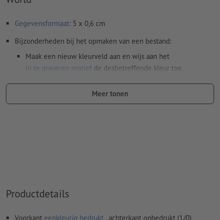
Gegevensformaat
: 5 x 0,6 cm
Bijzonderheden bij het opmaken van een bestand:
Maak een nieuw kleurveld aan en wijs aan het
in te graveren motief
de desbetreffende kleur toe.
naam van de staal: "Laser"
Meer tonen
kleurtype: steunkleur
kleurwaarde: naar keuze
Aanwijzing: Deze "kleur" is alleen bedoeld voor
productiedoeleinden, het is geen gekleurd ingegraveerd
motief
Het drukklare pdf-bestand mag alleen vectoren bevatten;
jpeg- of tiff- afbeeldingen en -templates zijn niet geschikt
Productdetails
Meer informatie en tips over
vectorgegevens
vindt u in
Voorkant
eenkleurig bedrukt
, achterkant onbedrukt (1/0)
onze Help-functie.