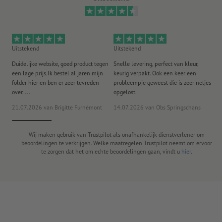
Uitstekend
Uitstekend
Ui
Duidelijke website, goed product tegen
Snelle levering, perfect van kleur,
He
een lage prijs.Ik bestel al jaren mijn
keurig verpakt. Ook een keer een
ee
folder hier en ben er zeer tevreden
probleempje geweest die is zeer netjes
ac
over. ...
opgelost.
21.07.2026
van Brigitte Furnèmont
14.07.2026
van Obs Springschans
18
Wij maken gebruik van Trustpilot als onafhankelijk dienstverlener om
beoordelingen te verkrijgen. Welke maatregelen Trustpilot neemt om ervoor
te zorgen dat het om echte beoordelingen gaan, vindt u
hier
.