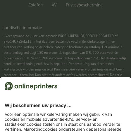
Colofon
AV
Privacybescherming
Juridische informatie
1
Voer gewoon de juiste kortingscode BROCHURESALE8, BROCHURESALE10 of
BROCHURESALE12 in het daarvoor bestemde veld in de winkelwagen in en
profiteer van korting op de gehele categorie brochures en catalogi. Het minimale
bestelbedrag bedraagt 150 euro voor de tegoedbon van 8 %, 500 euro voor de
tegoedbon van 10 % en 1.200 euro voor de tegoedbon van 12 %. Het daadwerkelijk
bereikte bestelbedrag excl. btw is bepalend. Per bestelling kan slechts één
kortingscode worden ingewisseld. Kan meerdere keren worden ingewisseld. Geen
contante uitbetaling. Kan niet met andere acties worden gecombineerd. De actie
geldt tot en met 31-08-2026.
2
Je ontvangst eerst een e-mail waarin je de aanmelding voor de nieuwsbrief
bevestigt met één klik. Pas daarna sturen we je de kortingscode en voortaan onze
nieuwsbrief toe. Natuurlijk kun je je te allen tijde weer afmelden. Kan 1x worden
ingewisseld. Geen minimumbestelwaarde. Maximale hoogte van de korting: € 150
van de bestelwaarde (netto). Geen contante uitbetaling. Kan niet worden
gecombineerd met andere acties of kortingscodes.
De tegoedbon is na ontvangst
zes weken geldig.