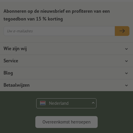
Abonneren op de nieuwsbrief en profiteren van een
tegoedbon van 15 % korting
Wie zijn wij
Ondernemingen
Service
Pers
Betaalwijzen
Blog
Vacatures en carrière
Verzending
Photoshop-tutorials
Betaalwijzen
Milieubescherming
Reclamatie
InDesign-tutorials
Overschrijving
Contact
Nederland
Premium programma
Gratis lettertypes en fonts
FAQ
Marketing en insights
Overeenkomst herroepen