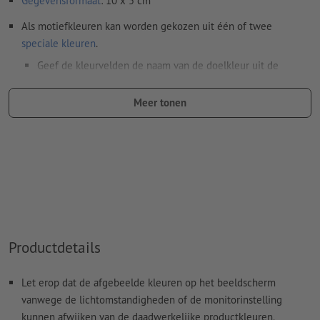
Gegevensformaat
: 10 x 5 cm
Als motiefkleuren kan worden gekozen uit één of twee
speciale kleuren
.
Geef de kleurvelden de naam van de doelkleur uit de
Pantone FORMULA GUIDE Solid Coated (bijv. "Pantone 286
C").
Meer tonen
Er zijn geen metallic- en neonkleuren mogelijk.
Goud (Pantone 871 C) en zilver (Pantone 877 C) zijn
mogelijk als drukkleuren. Geef daarvoor de in uw
drukgegevens aangemaakte steunkleur de naam "gold" of
"silver"
De drager kan bij het
drukken met witte inkt
doorschijnen
Productdetails
Het drukklare pdf-bestand mag alleen vectoren bevatten;
jpeg- of tiff- afbeeldingen en -templates zijn niet geschikt
Let erop dat de afgebeelde kleuren op het beeldscherm
Meer informatie en tips over
vectorgegevens
vindt u in
vanwege de lichtomstandigheden of de monitorinstelling
onze Help-functie.
kunnen afwijken van de daadwerkelijke productkleuren.