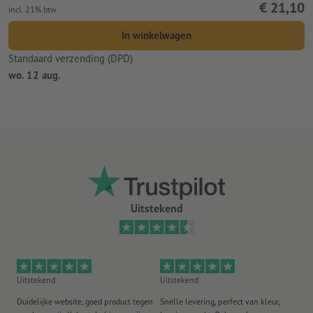
€ 21,10
incl. 21% btw
In winkelwagen
Standaard verzending (DPD)
wo. 12 aug.
Uitstekend
Uitstekend
Uitstekend
Ui
Duidelijke website, goed product tegen
Snelle levering, perfect van kleur,
He