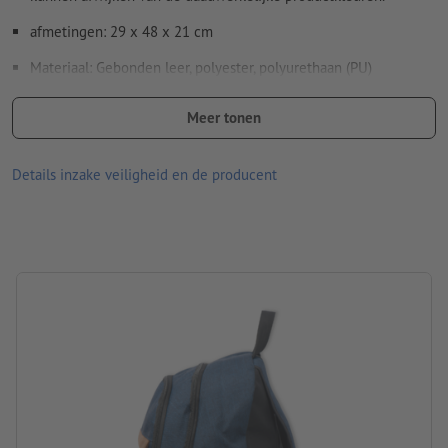
Spel- en zetfouten
worden door ons niet gecontroleerd
afmetingen: 29 x 48 x 21 cm
Materiaal: Gebonden leer, polyester, polyurethaan (PU)
Hoe maak ik afdrukgegevens correct?
Verpakking: niet apart verpakt
Meer tonen
verwerking: zeef-transferdruk
Details inzake veiligheid en de producent
Drukpositie: aan de voorkant van de rugzak