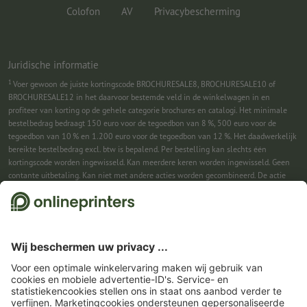
Colofon
AV
Privacybescherming
Juridische informatie
1
Voer gewoon de juiste kortingscode BROCHURESALE8, BROCHURESALE10 of
BROCHURESALE12 in het daarvoor bestemde veld in de winkelwagen in en
profiteer van korting op de gehele categorie brochures en catalogi. Het minimale
bestelbedrag bedraagt 150 euro voor de tegoedbon van 8 %, 500 euro voor de
tegoedbon van 10 % en 1.200 euro voor de tegoedbon van 12 %. Het daadwerkelijk
bereikte bestelbedrag excl. btw is bepalend. Per bestelling kan slechts één
kortingscode worden ingewisseld. Kan meerdere keren worden ingewisseld. Geen
contante uitbetaling. Kan niet met andere acties worden gecombineerd. De actie
geldt tot en met 31-08-2026.
2
Je ontvangst eerst een e-mail waarin je de aanmelding voor de nieuwsbrief
bevestigt met één klik. Pas daarna sturen we je de kortingscode en voortaan onze
nieuwsbrief toe. Natuurlijk kun je je te allen tijde weer afmelden. Kan 1x worden
ingewisseld. Geen minimumbestelwaarde. Maximale hoogte van de korting: € 150
van de bestelwaarde (netto). Geen contante uitbetaling. Kan niet worden
gecombineerd met andere acties of kortingscodes.
De tegoedbon is na ontvangst
zes weken geldig.