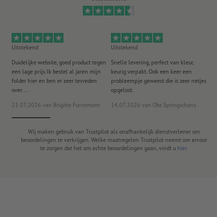
Uitstekend
Uitstekend
Ui
Duidelijke website, goed product tegen
Snelle levering, perfect van kleur,
He
een lage prijs.Ik bestel al jaren mijn
keurig verpakt. Ook een keer een
ee
folder hier en ben er zeer tevreden
probleempje geweest die is zeer netjes
ac
over. ...
opgelost.
21.07.2026
van Brigitte Furnèmont
14.07.2026
van Obs Springschans
18
Wij maken gebruik van Trustpilot als onafhankelijk dienstverlener om
beoordelingen te verkrijgen. Welke maatregelen Trustpilot neemt om ervoor
te zorgen dat het om echte beoordelingen gaan, vindt u
hier
.