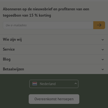
Abonneren op de nieuwsbrief en profiteren van een
tegoedbon van 15 % korting
Wie zijn wij
Ondernemingen
Service
Pers
Betaalwijzen
Blog
Vacatures en carrière
Verzending
Photoshop-tutorials
Betaalwijzen
Milieubescherming
Reclamatie
InDesign-tutorials
Overschrijving
Contact
Nederland
Premium programma
Gratis lettertypes en fonts
FAQ
Marketing en insights
Overeenkomst herroepen