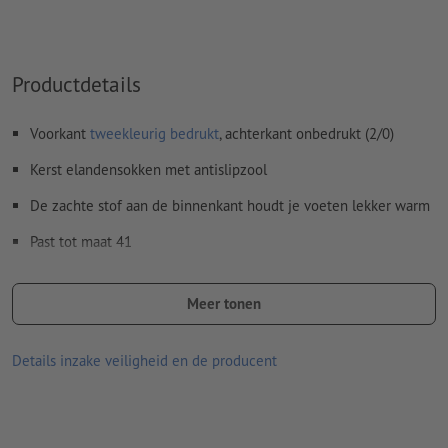
jpeg- of tiff- afbeeldingen en -templates zijn niet geschikt
Meer informatie en tips over
vectorgegevens
vindt u in
onze Help-functie.
Productdetails
Spel- en zetfouten
worden door ons niet gecontroleerd
Voorkant
tweekleurig bedrukt
, achterkant onbedrukt (2/0)
Hoe maak ik afdrukgegevens correct?
Kerst elandensokken met antislipzool
De zachte stof aan de binnenkant houdt je voeten lekker warm
Past tot maat 41
Let erop dat de afgebeelde kleuren op het beeldscherm
vanwege de lichtomstandigheden of de monitorinstelling
Meer tonen
kunnen afwijken van de daadwerkelijke productkleuren.
Details inzake veiligheid en de producent
Materiaal: polyester
Verpakking: Kartonnen/papieren sleeve
verwerking: zeef-transferdruk