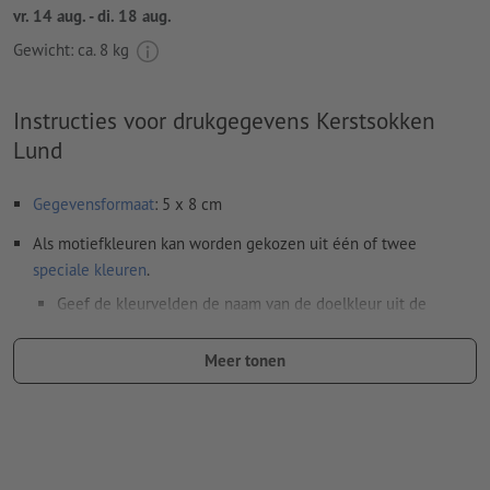
vr. 14 aug. - di. 18 aug.
Gewicht: ca.
8 kg
Instructies voor drukgegevens Kerstsokken
Lund
Gegevensformaat
: 5 x 8 cm
Als motiefkleuren kan worden gekozen uit één of twee
speciale kleuren
.
Geef de kleurvelden de naam van de doelkleur uit de
Pantone FORMULA GUIDE Solid Coated (bijv. "Pantone 286
C").
Meer tonen
Er zijn geen metallic- en neonkleuren mogelijk.
De drager kan bij het
drukken met witte inkt
doorschijnen
Het drukklare pdf-bestand mag alleen vectoren bevatten;