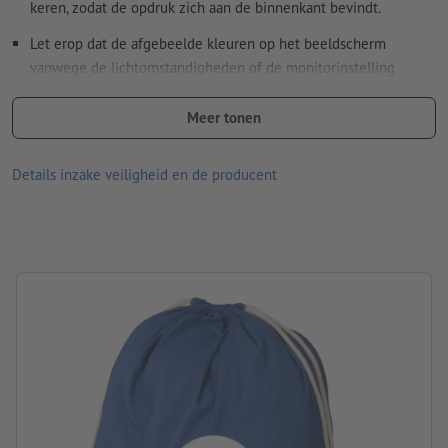
keren, zodat de opdruk zich aan de binnenkant bevindt.
Let erop dat de afgebeelde kleuren op het beeldscherm
vanwege de lichtomstandigheden of de monitorinstelling
kunnen afwijken van de daadwerkelijke productkleuren.
Meer tonen
afmetingen: b 37 x h 44 cm
Materiaal: katoen
Details inzake veiligheid en de producent
Verpakking: niet apart verpakt
verwerking: zeefdruk
Drukpositie: Aan de voorkant