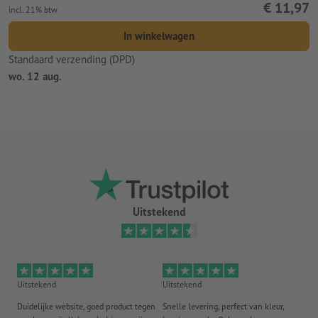
€ 11,97
incl. 21% btw
In winkelwagen
Standaard verzending (DPD)
wo. 12 aug.
Uitstekend
Uitstekend
Uitstekend
Ui
Duidelijke website, goed product tegen
Snelle levering, perfect van kleur,
He