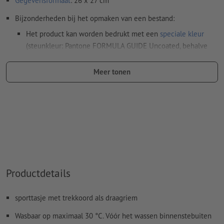
Gegevensformaat
: 26 x 27 cm
Bijzonderheden bij het opmaken van een bestand:
Het product kan worden bedrukt met een
speciale kleur
(steunkleur: Pantone FORMULA GUIDE Uncoated, behalve
metallic en neonkleuren)
Meer tonen
De drager kan bij het
drukken met witte inkt
doorschijnen
Het drukklare pdf-bestand mag alleen vectoren bevatten;
jpeg- of tiff- afbeeldingen en -templates zijn niet geschikt
Meer informatie en tips over
vectorgegevens
vindt u in
onze Help-functie.
Hoe maak ik afdrukgegevens correct?
Productdetails
sporttasje met trekkoord als draagriem
Wasbaar op maximaal 30 °C. Vóór het wassen binnenstebuiten