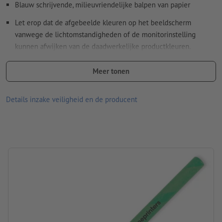
Blauw schrijvende, milieuvriendelijke balpen van papier
onze Help-functie.
Let erop dat de afgebeelde kleuren op het beeldscherm
Lettergrootte: ten minste 6 pt (2,12 mm)
vanwege de lichtomstandigheden of de monitorinstelling
Spel- en zetfouten
worden door ons niet gecontroleerd
kunnen afwijken van de daadwerkelijke productkleuren.
Materiaal: papier
Hoe maak ik afdrukgegevens correct?
Meer tonen
afmetingen: 13,9 x ø 0,7 cm
Details inzake veiligheid en de producent
Verpakking: niet apart verpakt
verwerking: tampondruk
Drukpositie: op het midden van de schacht