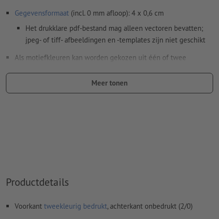
Gegevensformaat
(incl. 0 mm afloop): 4 x 0,6 cm
Het drukklare pdf-bestand mag alleen vectoren bevatten;
jpeg- of tiff- afbeeldingen en -templates zijn niet geschikt
Als motiefkleuren kan worden gekozen uit één of twee
speciale kleuren
.
Meer tonen
Geef de kleurvelden de naam van de doelkleur uit de
Pantone FORMULA GUIDE Solid Coated (bijv. "Pantone 286
C").
Er zijn geen metallic- en neonkleuren mogelijk.
Goud (Pantone 871 C) en zilver (Pantone 877 C) zijn
mogelijk als drukkleuren. Geef daarvoor de in uw
drukgegevens aangemaakte steunkleur de naam "gold" of
"silver"
Productdetails
De drager kan bij het
drukken met witte inkt
doorschijnen
Voorkant
tweekleurig bedrukt
, achterkant onbedrukt (2/0)
Meer informatie en tips over
vectorgegevens
vindt u in