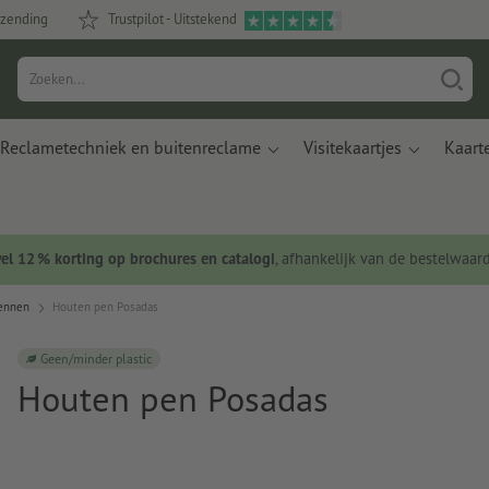
rzending
Trustpilot - Uitstekend
Reclametechniek en buitenreclame
Visitekaartjes
Kaart
wel 12 % korting op brochures en catalogi
, afhankelijk van de bestelwaar
pennen
Houten pen Posadas
Geen/minder plastic
Houten pen Posadas