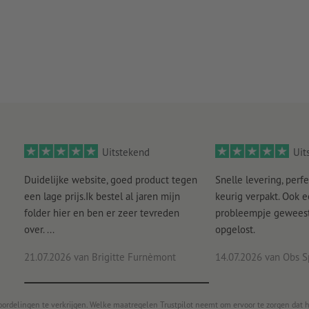
Uitstekend
Uit
Duidelijke website, goed product tegen
Snelle levering, perfe
een lage prijs.Ik bestel al jaren mijn
keurig verpakt. Ook 
folder hier en ben er zeer tevreden
probleempje geweest 
over. ...
opgelost.
21.07.2026
van Brigitte Furnèmont
14.07.2026
van Obs S
oordelingen te verkrijgen. Welke maatregelen Trustpilot neemt om ervoor te zorgen dat 