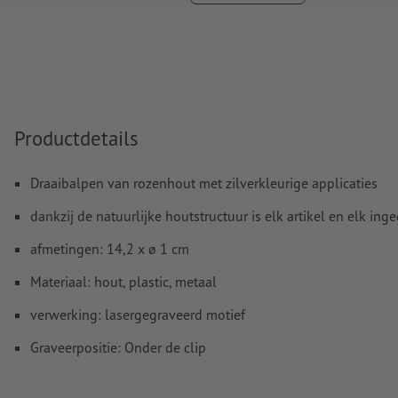
afbeeldingen en -templates zijn niet geschikt
Meer informatie en tips over
vectorgegevens
vindt u in o
functie.
Spel- en zetfouten
worden door ons niet gecontroleerd
Aanwijzing: Let op: dit is een natuurproduct waardoor er kleu
Productdetails
product kan zijn.
Draaibalpen van rozenhout met zilverkleurige applicaties
Hoe maak ik afdrukgegevens correct?
dankzij de natuurlijke houtstructuur is elk artikel en elk in
afmetingen: 14,2 x ø 1 cm
Materiaal: hout, plastic, metaal
verwerking: lasergegraveerd motief
Graveerpositie: Onder de clip