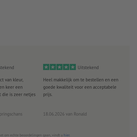
stekend
Uitstekend
ct van kleur,
Heel makkelijk om te bestellen en een
Als
een keer een
goede kwaliteit voor een acceptabele
KLED
die is zeer netjes
prijs.
tevr
eind
pringschans
18.06.2026
van Ronald
02.0
het om echte beoordelingen gaan, vindt u
hier
.