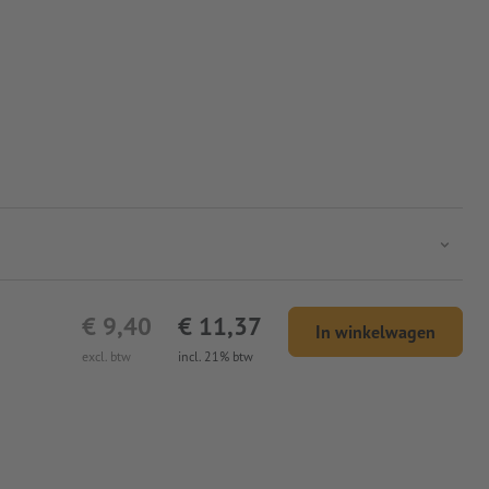
€ 9,40
€ 11,37
In winkelwagen
excl. btw
incl. 21% btw