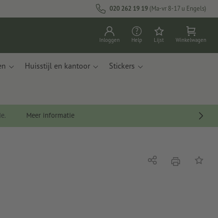
020 262 19 19
(Ma-vr 8-17 u Engels)
Inloggen
Help
Lijst
Winkelwagen
en
Huisstijl en kantoor
Stickers
de.
Meer informatie
afdrukken
Delen
Op de li