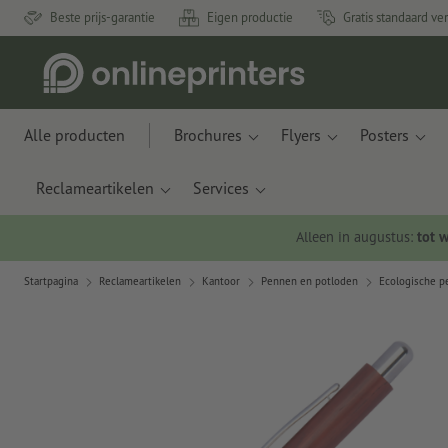
Beste prijs-garantie
Eigen productie
Gratis standaard ve
Alle producten
Brochures
Flyers
Posters
Reclameartikelen
Services
Alleen in augustus:
tot 
Startpagina
Reclameartikelen
Kantoor
Pennen en potloden
Ecologische 