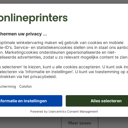
Instructies voor drukgegevens Houten pen 
Gegevensformaat
: 4 x 0,6 cm
Bijzonderheden bij het opmaken van een bestand:
Maak een nieuw kleurveld aan en wijs aan het
in te grav
desbetreffende kleur toe.
naam van de staal: "Laser"
kleurtype: steunkleur
kleurwaarde: naar keuze
Aanwijzing: Deze "kleur" is alleen bedoeld voor producti
het is geen gekleurd ingegraveerd motief
Meer tonen
Het drukklare pdf-bestand mag alleen vectoren bevatten; j