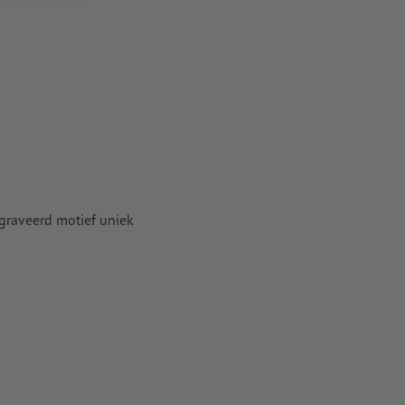
nze Help-
rverschil per
gegraveerd motief uniek