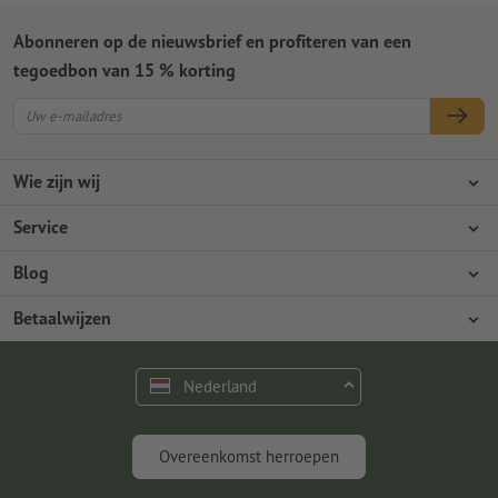
Abonneren op de nieuwsbrief en profiteren van een
tegoedbon van 15 % korting
Wie zijn wij
Ondernemingen
Service
Pers
Betaalwijzen
Blog
Vacatures en carrière
Verzending
Photoshop-tutorials
Betaalwijzen
Milieubescherming
Reclamatie
InDesign-tutorials
Overschrijving
Contact
Nederland
Premium programma
Gratis lettertypes en fonts
FAQ
Marketing en insights
Overeenkomst herroepen