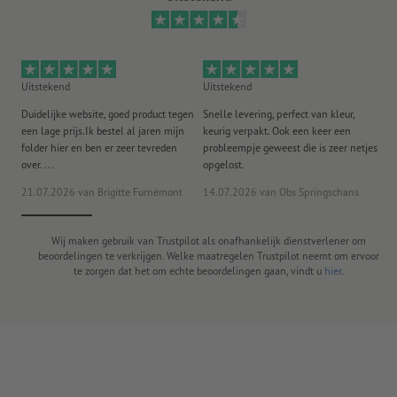
Uitstekend
Uitstekend
Ui
Duidelijke website, goed product tegen
Snelle levering, perfect van kleur,
He
een lage prijs.Ik bestel al jaren mijn
keurig verpakt. Ook een keer een
ee
folder hier en ben er zeer tevreden
probleempje geweest die is zeer netjes
ac
over. ...
opgelost.
21.07.2026
van Brigitte Furnèmont
14.07.2026
van Obs Springschans
18
Wij maken gebruik van Trustpilot als onafhankelijk dienstverlener om
beoordelingen te verkrijgen. Welke maatregelen Trustpilot neemt om ervoor
te zorgen dat het om echte beoordelingen gaan, vindt u
hier
.