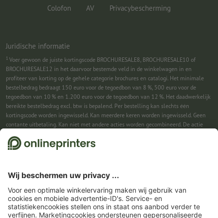
Colofon
AV
Privacybescherming
Juridische informatie
1
Voer gewoon de juiste kortingscode BROCHURESALE8, BROCHURESALE10 of
BROCHURESALE12 in het daarvoor bestemde veld in de winkelwagen in en
profiteer van korting op de gehele categorie brochures en catalogi. Het minimale
bestelbedrag bedraagt 150 euro voor de tegoedbon van 8 %, 500 euro voor de
tegoedbon van 10 % en 1.200 euro voor de tegoedbon van 12 %. Het daadwerkelijk
bereikte bestelbedrag excl. btw is bepalend. Per bestelling kan slechts één
kortingscode worden ingewisseld. Kan meerdere keren worden ingewisseld. Geen
contante uitbetaling. Kan niet met andere acties worden gecombineerd. De actie
geldt tot en met 31-08-2026.
2
Je ontvangst eerst een e-mail waarin je de aanmelding voor de nieuwsbrief
bevestigt met één klik. Pas daarna sturen we je de kortingscode en voortaan onze
nieuwsbrief toe. Natuurlijk kun je je te allen tijde weer afmelden. Kan 1x worden
ingewisseld. Geen minimumbestelwaarde. Maximale hoogte van de korting: € 150
van de bestelwaarde (netto). Geen contante uitbetaling. Kan niet worden
gecombineerd met andere acties of kortingscodes.
De tegoedbon is na ontvangst
zes weken geldig.