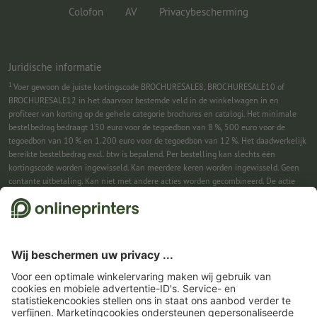
Colofon
AV
Privacybescherming
Juridische informatie
1
Voer gewoon de juiste kortingscode BROCHURESALE8, BROCHURESALE10 of
BROCHURESALE12 in het daarvoor bestemde veld in de winkelwagen in en
profiteer van korting op de gehele categorie brochures en catalogi. Het minimale
bestelbedrag bedraagt 150 euro voor de tegoedbon van 8 %, 500 euro voor de
tegoedbon van 10 % en 1.200 euro voor de tegoedbon van 12 %. Het daadwerkelijk
bereikte bestelbedrag excl. btw is bepalend. Per bestelling kan slechts één
kortingscode worden ingewisseld. Kan meerdere keren worden ingewisseld. Geen
contante uitbetaling. Kan niet met andere acties worden gecombineerd. De actie
geldt tot en met 31-08-2026.
2
Je ontvangst eerst een e-mail waarin je de aanmelding voor de nieuwsbrief
bevestigt met één klik. Pas daarna sturen we je de kortingscode en voortaan onze
nieuwsbrief toe. Natuurlijk kun je je te allen tijde weer afmelden. Kan 1x worden
ingewisseld. Geen minimumbestelwaarde. Maximale hoogte van de korting: € 150
van de bestelwaarde (netto). Geen contante uitbetaling. Kan niet worden
gecombineerd met andere acties of kortingscodes.
De tegoedbon is na ontvangst
zes weken geldig.