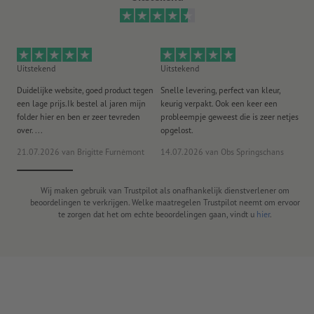
Uitstekend
Uitstekend
Ui
Duidelijke website, goed product tegen
Snelle levering, perfect van kleur,
He
een lage prijs.Ik bestel al jaren mijn
keurig verpakt. Ook een keer een
ee
folder hier en ben er zeer tevreden
probleempje geweest die is zeer netjes
ac
over. ...
opgelost.
21.07.2026
van Brigitte Furnèmont
14.07.2026
van Obs Springschans
18
Wij maken gebruik van Trustpilot als onafhankelijk dienstverlener om
beoordelingen te verkrijgen. Welke maatregelen Trustpilot neemt om ervoor
te zorgen dat het om echte beoordelingen gaan, vindt u
hier
.