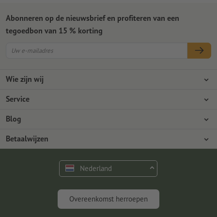
Abonneren op de nieuwsbrief en profiteren van een
tegoedbon van 15 % korting
Wie zijn wij
Ondernemingen
Service
Pers
Betaalwijzen
Blog
Vacatures en carrière
Verzending
Photoshop-tutorials
Betaalwijzen
Milieubescherming
Reclamatie
InDesign-tutorials
Overschrijving
Contact
Nederland
Premium programma
Gratis lettertypes en fonts
FAQ
Marketing en insights
Overeenkomst herroepen