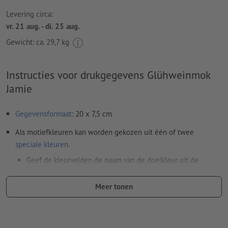
Levering circa:
vr. 21 aug. - di. 25 aug.
Gewicht: ca.
29,7 kg
Instructies voor drukgegevens Glühweinmok
Jamie
Gegevensformaat
: 20 x 7,5 cm
Als motiefkleuren kan worden gekozen uit één of twee
speciale kleuren
.
Geef de kleurvelden de naam van de doelkleur uit de
Pantone FORMULA GUIDE Solid Coated (bijv. "Pantone 286
C").
Meer tonen
Er zijn geen metallic- en neonkleuren mogelijk.
De drager kan bij het
drukken met witte inkt
doorschijnen