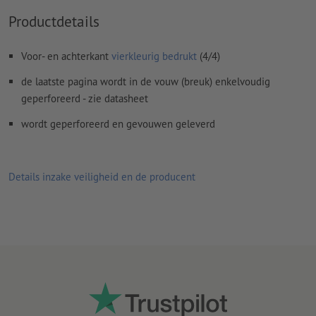
Lettertypes
moeten volledig worden ingesloten of omgezet
Productdetails
naar krommen
Kleurmodus:
CMYK, FOGRA51 (PSO Coated v3) voor gestreken
Voor- en achterkant
vierkleurig bedrukt
(4/4)
papier, FOGRA52 (PSO Uncoated v3 FOGRA52) voor
ongestreken papier
de laatste pagina wordt in de vouw (breuk) enkelvoudig
geperforeerd - zie datasheet
Spel- en zetfouten
worden door ons niet gecontroleerd
wordt geperforeerd en gevouwen geleverd
Overdrukinstellingen
worden door ons niet gecontroleerd
Commentaren
worden verwijderd en niet afgedrukt
Details inzake veiligheid en de producent
Inhoud van
formuliervelden
worden mee afgedrukt
Hoe maak ik afdrukgegevens correct?