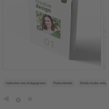
Instructies voor drukgegevens
Productdetails
Details inzake veilig
Delen
Op de lijst
afdrukken