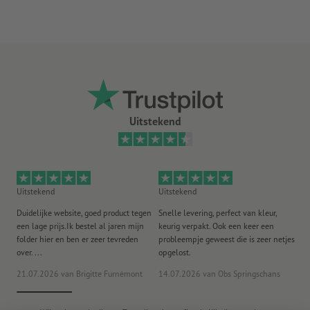
Uitstekend
Uitstekend
Uitstekend
Ui
Duidelijke website, goed product tegen
Snelle levering, perfect van kleur,
He
een lage prijs.Ik bestel al jaren mijn
keurig verpakt. Ook een keer een
ee
folder hier en ben er zeer tevreden
probleempje geweest die is zeer netjes
ac
over. ...
opgelost.
21.07.2026
van Brigitte Furnèmont
14.07.2026
van Obs Springschans
18