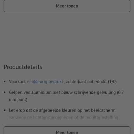
kleurtype: steunkleur
Meer tonen
kleurwaarde: naar keuze
Aanwijzing: Deze "kleur" is alleen bedoeld voor
productiedoeleinden, het is geen gekleurd ingegraveerd
motief
Het drukklare pdf-bestand mag alleen vectoren bevatten;
jpeg- of tiff- afbeeldingen en -templates zijn niet geschikt
Productdetails
Meer informatie en tips over
vectorgegevens
vindt u in
onze Help-functie.
Voorkant
eenkleurig bedrukt
, achterkant onbedrukt (1/0)
Spel- en zetfouten
worden door ons niet gecontroleerd
Gelpen van aluminium met blauw schrijvende gelvulling (0,7
mm punt)
Hoe maak ik afdrukgegevens correct?
Let erop dat de afgebeelde kleuren op het beeldscherm
vanwege de lichtomstandigheden of de monitorinstelling
kunnen afwijken van de daadwerkelijke productkleuren.
Meer tonen