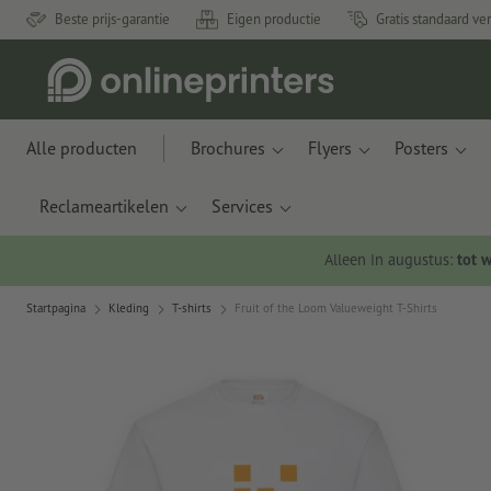
Beste prijs-garantie
Eigen productie
Gratis standaard ve
Alle producten
Brochures
Flyers
Posters
Reclameartikelen
Services
Alleen in augustus:
tot 
Startpagina
Kleding
T-shirts
Fruit of the Loom Valueweight T-Shirts