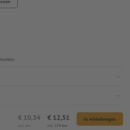
tonen
lende motieven
n keren, zodat de opdruk zich aan de binnenkant bevindt.
rootten.
€ 10,34
€ 12,51
In winkelwagen
excl. btw
incl. 21% btw