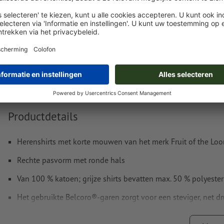
Levering circa:
€ 53,65
€
ma. 24 aug. - wo. 26 aug.
excl. btw
inc
Gewicht: ca.
1,5 kg
Productdetails
Herenshirts met korte mouwen van het merk Fruit of the Lo
Rechte pasvorm met ronde hals
Van 100 % katoen; grijze shirts bevatten max. 50 % polyester
Het gebruikte Belcoro®-garen zorgt voor een steviger, net d
Verkrijgbaar in verschillende maten en kleuren