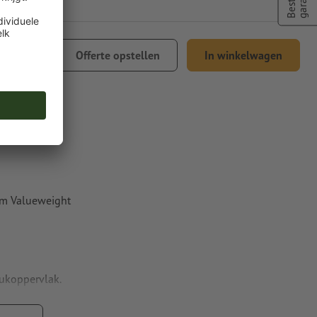
 64,92
Offerte opstellen
In winkelwagen
l. 21% btw
om Valueweight
rukoppervlak.