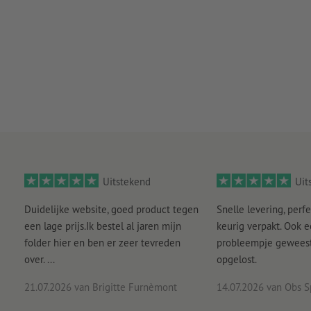
Uitstekend
Uit
Duidelijke website, goed product tegen
Snelle levering, perfe
een lage prijs.Ik bestel al jaren mijn
keurig verpakt. Ook 
folder hier en ben er zeer tevreden
probleempje geweest 
over. ...
opgelost.
21.07.2026
van Brigitte Furnèmont
14.07.2026
van Obs S