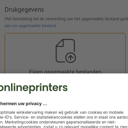
Drukgegevens
Met betrekking tot de verwerking van het opgemaakte bestand gel
aan uw opgemaakte bestand
Eigen opgemaakte bestanden
U kunt uw opgemaakte bestanden vóór of na aankoop
uploaden.
Nu uploaden