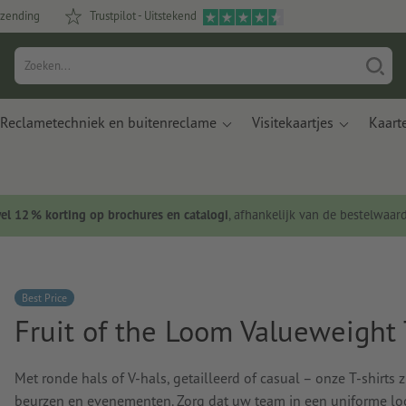
rzending
Trustpilot - Uitstekend
Reclametechniek en buitenreclame
Visitekaartjes
Kaart
wel 12 % korting op brochures en catalogi
, afhankelijk van de bestelwaar
Best Price
Fruit of the Loom Valueweight 
Met ronde hals of V-hals, getailleerd of casual – onze T-shirts 
beurzen en evenementen. Zorg dat uw team in een uniforme lo