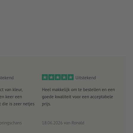
stekend
Uitstekend
ct van kleur,
Heel makkelijk om te bestellen en een
Als
een keer een
goede kwaliteit voor een acceptabele
KLED
die is zeer netjes
prijs.
tevr
eind
pringschans
18.06.2026
van Ronald
02.0