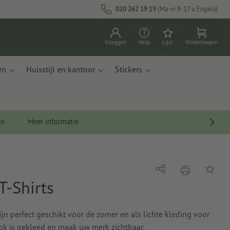
020 262 19 19
(Ma-vr 8-17 u Engels)
Inloggen
Help
Lijst
Winkelwagen
en
Huisstijl en kantoor
Stickers
de.
Meer informatie
afdrukken
Delen
Op de li
T-Shirts
zijn perfect geschikt voor de zomer en als lichte kleding voor
ok is gekleed en maak uw merk zichtbaar.