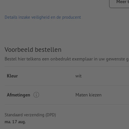
Meer 
Voor- en/of achterkant naar keuze bedrukbaar met verschil
Wasbaar op maximaal 30 °C. Vóór het wassen binnenstebuite
Details inzake veiligheid en de producent
Gramsgewicht: 165 g/m² (wit: 160 g/m²)
merk: Fruit of the Loom
Voorbeeld bestellen
verwerking: zeefdruk
Bestel hier telkens een onbedrukt exemplaar in uw gewenste g
Kleur
wit
Afmetingen
Maten kiezen
Standaard verzending (DPD)
ma. 17 aug.