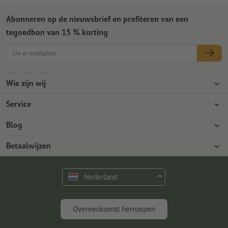
Abonneren op de nieuwsbrief en profiteren van een
tegoedbon van 15 % korting
Wie zijn wij
Ondernemingen
Service
Pers
Betaalwijzen
Blog
Vacatures en carrière
Verzending
Photoshop-tutorials
Betaalwijzen
Milieubescherming
Reclamatie
InDesign-tutorials
Overschrijving
Contact
Nederland
Premium programma
Gratis lettertypes en fonts
FAQ
Marketing en insights
Overeenkomst herroepen