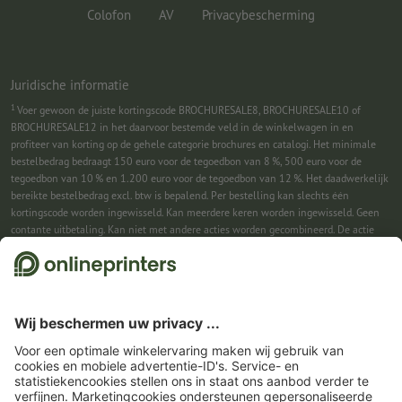
Colofon
AV
Privacybescherming
Juridische informatie
1
Voer gewoon de juiste kortingscode BROCHURESALE8, BROCHURESALE10 of
BROCHURESALE12 in het daarvoor bestemde veld in de winkelwagen in en
profiteer van korting op de gehele categorie brochures en catalogi. Het minimale
bestelbedrag bedraagt 150 euro voor de tegoedbon van 8 %, 500 euro voor de
tegoedbon van 10 % en 1.200 euro voor de tegoedbon van 12 %. Het daadwerkelijk
bereikte bestelbedrag excl. btw is bepalend. Per bestelling kan slechts één
kortingscode worden ingewisseld. Kan meerdere keren worden ingewisseld. Geen
contante uitbetaling. Kan niet met andere acties worden gecombineerd. De actie
geldt tot en met 31-08-2026.
2
Je ontvangst eerst een e-mail waarin je de aanmelding voor de nieuwsbrief
bevestigt met één klik. Pas daarna sturen we je de kortingscode en voortaan onze
nieuwsbrief toe. Natuurlijk kun je je te allen tijde weer afmelden. Kan 1x worden
ingewisseld. Geen minimumbestelwaarde. Maximale hoogte van de korting: € 150
van de bestelwaarde (netto). Geen contante uitbetaling. Kan niet worden
gecombineerd met andere acties of kortingscodes.
De tegoedbon is na ontvangst
zes weken geldig.