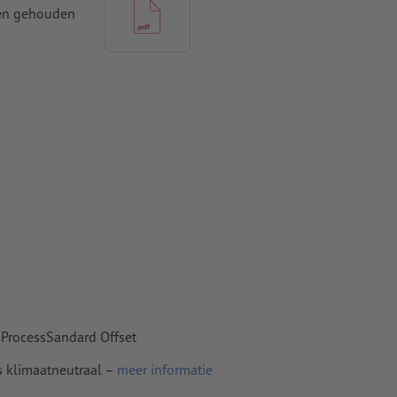
den gehouden
t ten minste
 naar krommen
n papier,
pier
 ProcessSandard Offset
s klimaatneutraal –
meer informatie