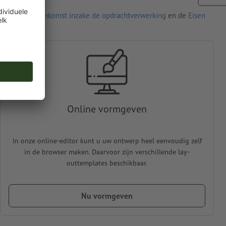
den de
Overeenkomst inzake de opdrachtverwerking
en de
Eisen
Online vormgeven
In onze online-editor kunt u uw ontwerp heel eenvoudig zelf
in de browser maken. Daarvoor zijn verschillende lay-
outtemplates beschikbaar.
Nu vormgeven