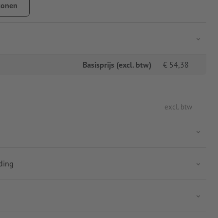
tonen
Basisprijs (excl. btw)
€
54,38
excl. btw
uding