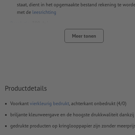
staat, dient in het opgemaakte bestand rekening te wor
met de
leesrichting
Resolutie:
300 dpi
Rondom 2 mm
afloop
aanhouden, belangrijke informatie me
Meer tonen
4 mm afstand ten opzichte van het eindformaat
Lettertypes
moeten volledig worden ingesloten of omgezet
Kleurmodus:
CMYK, FOGRA51 (PSO Coated v3) voor gestreke
FOGRA52 (PSO Uncoated v3 FOGRA52) voor ongestreken pa
Spel- en zetfouten
worden door ons niet gecontroleerd
Productdetails
Overdrukinstellingen
worden door ons niet gecontroleerd
Voorkant
vierkleurig bedrukt
, achterkant onbedrukt (4/0)
Commentaren
worden verwijderd en niet afgedrukt
briljante kleurweergave en de hoogste drukkwaliteit dankzij
Inhoud van
formuliervelden
worden mee afgedrukt
gedrukte producten op kringlooppapier zijn zonder meerprij
Hoe maak ik afdrukgegevens correct?