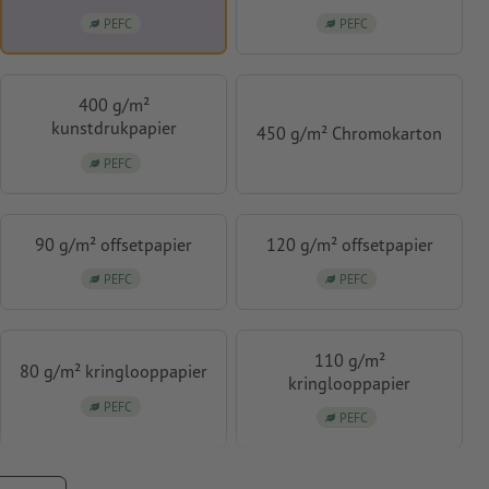
PEFC
PEFC
400 g/m²
kunstdrukpapier
450 g/m² Chromokarton
PEFC
90 g/m² offsetpapier
120 g/m² offsetpapier
PEFC
PEFC
110 g/m²
80 g/m² kringlooppapier
kringlooppapier
PEFC
PEFC