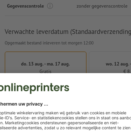
Gegevenscontrole
zonder gegevenscontrole
Verwachte leverdatum (Standaardverzending
Opgemaakt bestand inleveren tot morgen 12:00
do. 13 aug. - ma. 17 aug.
wo. 12 aug. -
Gratis
€ 8
Snellere levering gewenst? Kies voor expresverzending bij h
Drukgegevens