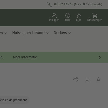
020 262 19 19
(Ma-vr 8-17 u Engels)
Inloggen
Help
Lijst
Winkelwagen
en
Huisstijl en kantoor
Stickers
de.
Meer informatie
afdrukken
Delen
Op de li
gheid en de producent