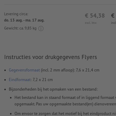
Levering circa:
€ 54,38
€
do. 13 aug. - ma. 17 aug.
excl. btw
inc
Gewicht: ca.
9,85 kg
Instructies voor drukgegevens Flyers
Gegevensformaat
(incl. 2 mm afloop): 7,6 x 21,4 cm
Eindformaat
: 7,2 x 21 cm
Bijzonderheden bij het opmaken van een bestand:
Het bestand kan in staand formaat of in liggend formaat
opgemaakt. Pas uw opgemaakte bestand(en) dienovereen
Om ervoor te zorgen dat het motief bij het eindproduct n