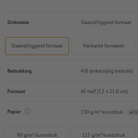
Oriëntatie
Staand/liggend formaat
Staand/liggend formaat
Vierkante formaten
Bedrukking
4/0 (enkelzijdig bedrukt)
Formaat
A5 half (7,2 x 21,0 cm)
Papier
130 g/m² kunstdruk
PE
90 g/m² kunstdruk
115 g/m² kunstdruk