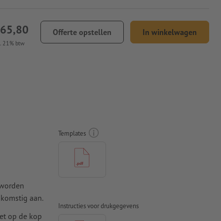
 65,80
Offerte opstellen
In winkelwagen
l. 21% btw
Templates
 worden
komstig aan.
Instructies voor drukgegevens
iet op de kop