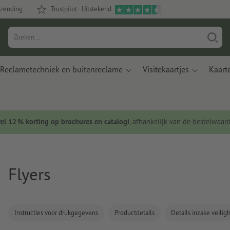
rzending
Trustpilot - Uitstekend
Reclametechniek en buitenreclame
Visitekaartjes
Kaart
wel 12 % korting op brochures en catalogi
, afhankelijk van de bestelwaar
Flyers
Instructies voor drukgegevens
Productdetails
Details inzake veili