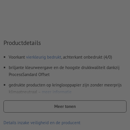
Overdrukinstellingen
worden door ons niet gecontroleerd
Commentaren
worden verwijderd en niet afgedrukt
Inhoud van
formuliervelden
worden mee afgedrukt
Hoe maak ik afdrukgegevens correct?
Productdetails
Voorkant
vierkleurig bedrukt
, achterkant onbedrukt (4/0)
briljante kleurweergave en de hoogste drukkwaliteit dankzij
ProcessSandard Offset
gedrukte producten op kringlooppapier zijn zonder meerprijs
klimaatneutraal –
meer informatie
Des te hoger het gramsgewicht, des te beter zijn de stevigheid
Meer tonen
en de lichtdekking van het papier
Voor flyers met iets extra's – ontdek onze
flyers met veredeling
Details inzake veiligheid en de producent