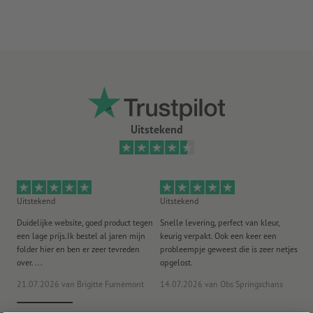
Uitstekend
Uitstekend
Uitstekend
Ui
Duidelijke website, goed product tegen
Snelle levering, perfect van kleur,
He
een lage prijs.Ik bestel al jaren mijn
keurig verpakt. Ook een keer een
ee
folder hier en ben er zeer tevreden
probleempje geweest die is zeer netjes
ac
over. ...
opgelost.
21.07.2026
van Brigitte Furnèmont
14.07.2026
van Obs Springschans
18