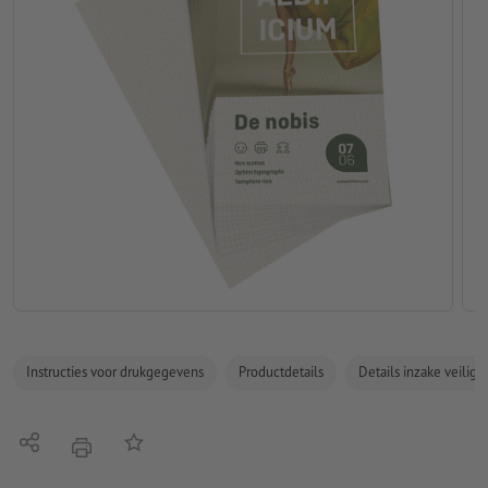
Instructies voor drukgegevens
Productdetails
Details inzake veilig
Delen
Op de lijst
afdrukken