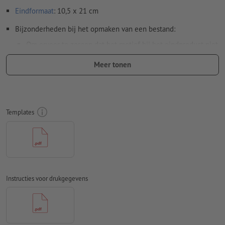
Eindformaat
: 10,5 x 21 cm
Bijzonderheden bij het opmaken van een bestand:
Om ervoor te zorgen dat het motief bij het eindproduct niet
op de kop staat, dient in het opgemaakte bestand rekening
Meer tonen
te worden gehouden met de
leesrichting
Resolutie:
300 dpi
Rondom 2 mm
afloop
aanhouden, belangrijke informatie met
Templates
ten minste 4 mm afstand ten opzichte van het eindformaat
Lettertypes
moeten volledig worden ingesloten of omgezet
naar krommen
Kleurmodus:
CMYK, FOGRA51 (PSO Coated v3) voor gestreken
papier, FOGRA52 (PSO Uncoated v3 FOGRA52) voor
Instructies voor drukgegevens
ongestreken papier
Spel- en zetfouten
worden door ons niet gecontroleerd