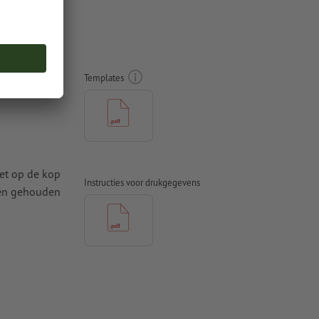
bbelzijdig
Templates
iet op de kop
Instructies voor drukgegevens
den gehouden
t ten minste
 naar krommen