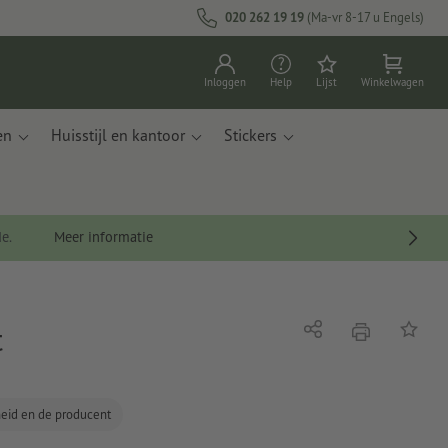
020 262 19 19
(Ma-vr 8-17 u Engels)
Inloggen
Help
Lijst
Winkelwagen
en
Huisstijl en kantoor
Stickers
de.
Meer informatie
t
afdrukken
Delen
Op de li
gheid en de producent