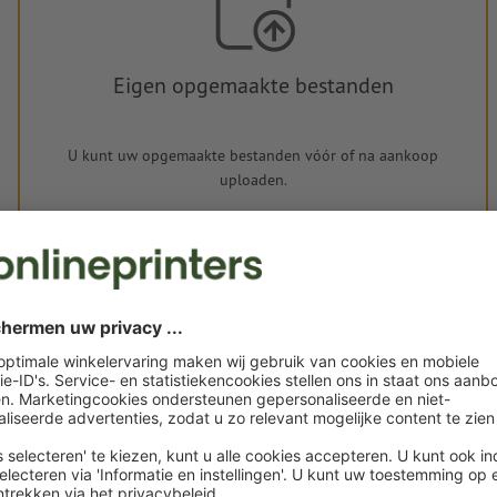
Eigen opgemaakte bestanden
U kunt uw opgemaakte bestanden vóór of na aankoop
uploaden.
Nu uploaden
Levering circa:
€ 32,13
€
ma. 17 aug.
excl. btw
inc
Gewicht: ca.
38,75 g