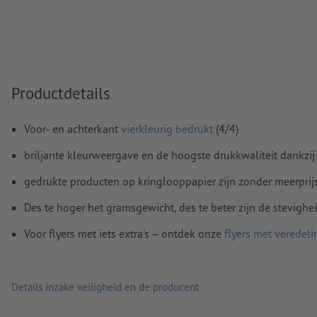
Kleurmodus:
CMYK, FOGRA51 (PSO Coated v3) voor gestreke
FOGRA52 (PSO Uncoated v3 FOGRA52) voor ongestreken pa
Spel- en zetfouten
worden door ons niet gecontroleerd
Overdrukinstellingen
worden door ons niet gecontroleerd
Productdetails
Commentaren
worden verwijderd en niet afgedrukt
Voor- en achterkant
vierkleurig bedrukt
(4/4)
Inhoud van
formuliervelden
worden mee afgedrukt
briljante kleurweergave en de hoogste drukkwaliteit dankzij
Hoe maak ik afdrukgegevens correct?
gedrukte producten op kringlooppapier zijn zonder meerprij
Des te hoger het gramsgewicht, des te beter zijn de stevighe
Voor flyers met iets extra's – ontdek onze
flyers met veredeli
Details inzake veiligheid en de producent