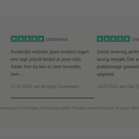
Uitstekend
Uit
Duidelijke website, goed product tegen
Snelle levering, perfe
een lage prijs.Ik bestel al jaren mijn
keurig verpakt. Ook 
folder hier en ben er zeer tevreden
probleempje geweest 
over. ...
opgelost.
21.07.2026
van Brigitte Furnèmont
14.07.2026
van Obs S
oordelingen te verkrijgen. Welke maatregelen Trustpilot neemt om ervoor te zorgen dat 