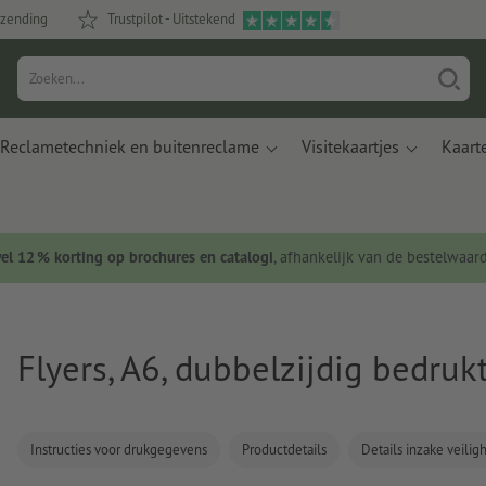
rzending
Trustpilot - Uitstekend
Reclametechniek en buitenreclame
Visitekaartjes
Kaart
wel 12 % korting op brochures en catalogi
, afhankelijk van de bestelwaar
Flyers, A6, dubbelzijdig bedruk
Instructies voor drukgegevens
Productdetails
Details inzake veili