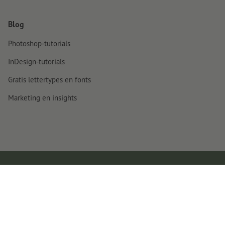
Blog
Photoshop-tutorials
InDesign-tutorials
Gratis lettertypes en fonts
Marketing en insights