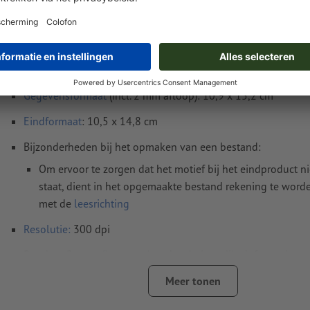
Instructies voor drukgegevens Flyers, A6, du
bedrukt
Gegevensformaat
(incl. 2 mm afloop): 10,9 x 15,2 cm
Eindformaat
: 10,5 x 14,8 cm
Bijzonderheden bij het opmaken van een bestand:
Om ervoor te zorgen dat het motief bij het eindproduct n
staat, dient in het opgemaakte bestand rekening te wor
met de
leesrichting
Resolutie:
300 dpi
Rondom 2 mm
afloop
aanhouden, belangrijke informatie me
4 mm afstand ten opzichte van het eindformaat
Meer tonen
Lettertypes
moeten volledig worden ingesloten of omgezet