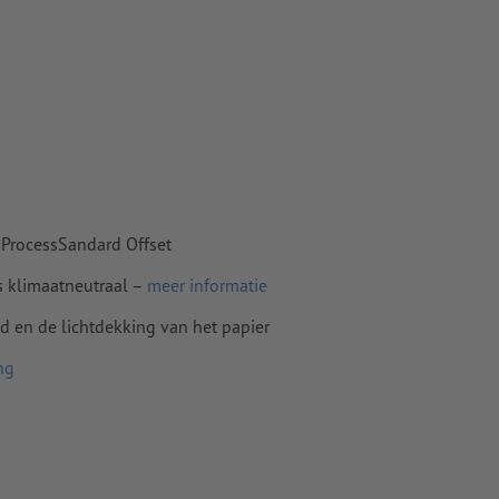
n papier,
pier
 ProcessSandard Offset
s klimaatneutraal –
meer informatie
id en de lichtdekking van het papier
ng