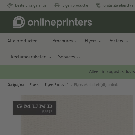
Beste prijs-garantie
Eigen productie
Gratis standaard ve
Alle producten
Brochures
Flyers
Posters
Reclameartikelen
Services
Alleen in augustus:
tot 
Startpagina
Flyers
Flyers Exclusief
Flyers, A6, dubbelzijdig bedrukt