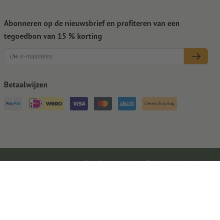
Abonneren op de nieuwsbrief en profiteren van een
tegoedbon van 15 % korting
Betaalwijzen
Overschrijving
Colofon
AV
Privacybescherming