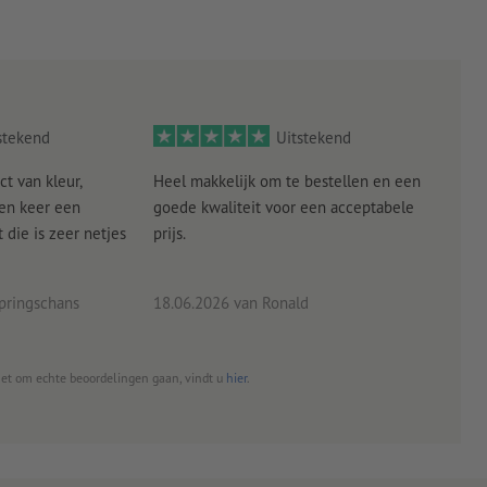
stekend
Uitstekend
ct van kleur,
Heel makkelijk om te bestellen en een
Als
een keer een
goede kwaliteit voor een acceptabele
KLED
die is zeer netjes
prijs.
tevr
eind
pringschans
18.06.2026
van Ronald
02.0
het om echte beoordelingen gaan, vindt u
hier
.