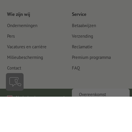
Wie zijn wij
Service
Ondernemingen
Betaalwijzen
Pers
Verzending
Vacatures en carrière
Reclamatie
Milieubescherming
Premium programma
Contact
FAQ
Overeenkomst
Nederland
herroepen