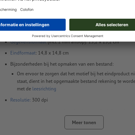
Instructies voor drukgegevens Flyers, A5-vie
dubbelzijdig bedrukt
Gegevensformaat
(incl. 2 mm afloop): 15,2 x 15,2 cm
Eindformaat
: 14,8 x 14,8 cm
Bijzonderheden bij het opmaken van een bestand:
Om ervoor te zorgen dat het motief bij het eindproduct n
staat, dient in het opgemaakte bestand rekening te wor
met de
leesrichting
Resolutie:
300 dpi
Rondom 2 mm
afloop
aanhouden, belangrijke informatie me
4 mm afstand ten opzichte van het eindformaat
Meer tonen
Lettertypes
moeten volledig worden ingesloten of omgezet