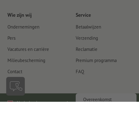
Wie zijn wij
Service
Ondernemingen
Betaalwijzen
Pers
Verzending
Vacatures en carrière
Reclamatie
Milieubescherming
Premium programma
Contact
FAQ
Overeenkomst
Nederland
herroepen