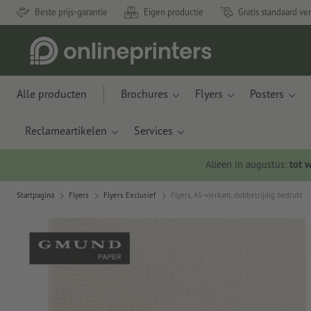
Beste prijs-garantie
Eigen productie
Gratis standaard ve
Alle producten
Brochures
Flyers
Posters
Reclameartikelen
Services
Alleen in augustus:
tot 
Startpagina
Flyers
Flyers Exclusief
Flyers, A5-vierkant, dubbelzijdig bedrukt