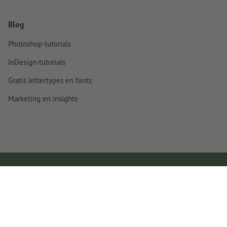
Blog
Photoshop-tutorials
InDesign-tutorials
Gratis lettertypes en fonts
Marketing en insights