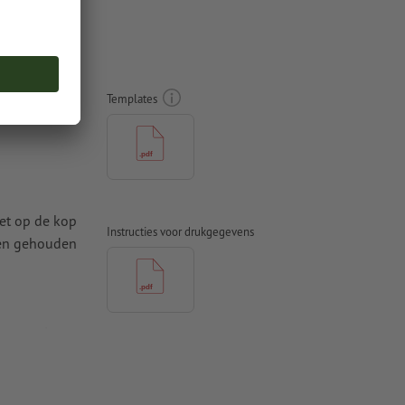
rkant,
Templates
iet op de kop
Instructies voor drukgegevens
den gehouden
t ten minste
 naar krommen