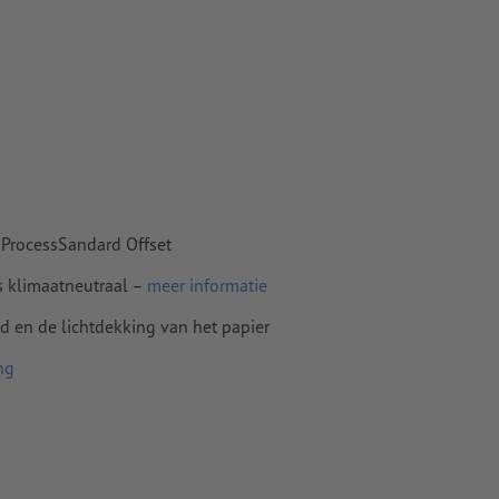
n papier,
pier
 ProcessSandard Offset
s klimaatneutraal –
meer informatie
id en de lichtdekking van het papier
ng