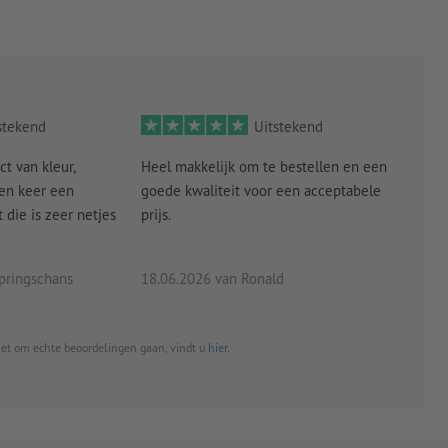
stekend
Uitstekend
ct van kleur,
Heel makkelijk om te bestellen en een
Als
een keer een
goede kwaliteit voor een acceptabele
KLED
die is zeer netjes
prijs.
tevr
eind
pringschans
18.06.2026
van Ronald
02.0
het om echte beoordelingen gaan, vindt u
hier
.