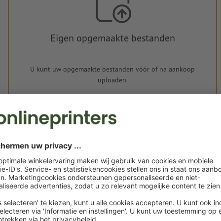
Eigen opgemaakte bestanden
U kunt uw opgemaakte bestanden vóór of na aankoop
uploaden.
Nu uploaden
Levering circa:
€ 34,01
€
ma. 17 aug.
excl. btw
inc
Gewicht: ca.
54,75 g