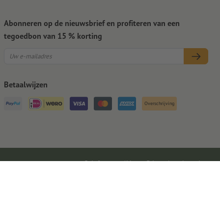
Abonneren op de nieuwsbrief en profiteren van een
tegoedbon van 15 % korting
Betaalwijzen
Overschrijving
Colofon
AV
Privacybescherming