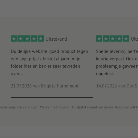
Uitstekend
Uit
Duidelijke website, goed product tegen
Snelle levering, perfe
een lage prijs.Ik bestel al jaren mijn
keurig verpakt. Ook 
folder hier en ben er zeer tevreden
probleempje geweest 
over. ...
opgelost.
21.07.2026
van Brigitte Furnèmont
14.07.2026
van Obs S
oordelingen te verkrijgen. Welke maatregelen Trustpilot neemt om ervoor te zorgen dat 