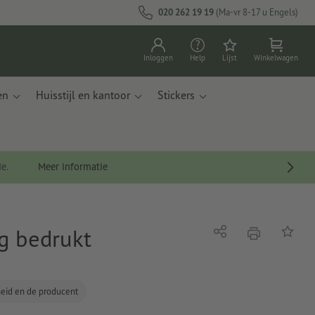
020 262 19 19
(Ma-vr 8-17 u Engels)
Inloggen
Help
Lijst
Winkelwagen
en
Huisstijl en kantoor
Stickers
de.
Meer informatie
ig bedrukt
afdrukken
Delen
Op de li
gheid en de producent