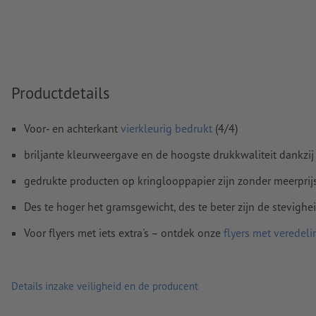
Kleurmodus:
CMYK, FOGRA51 (PSO Coated v3) voor gestreke
FOGRA52 (PSO Uncoated v3 FOGRA52) voor ongestreken pa
Spel- en zetfouten
worden door ons niet gecontroleerd
Overdrukinstellingen
worden door ons niet gecontroleerd
Productdetails
Commentaren
worden verwijderd en niet afgedrukt
Voor- en achterkant
vierkleurig bedrukt
(4/4)
Inhoud van
formuliervelden
worden mee afgedrukt
briljante kleurweergave en de hoogste drukkwaliteit dankzij
Hoe maak ik afdrukgegevens correct?
gedrukte producten op kringlooppapier zijn zonder meerprij
Des te hoger het gramsgewicht, des te beter zijn de stevighe
Voor flyers met iets extra's – ontdek onze
flyers met veredeli
Details inzake veiligheid en de producent