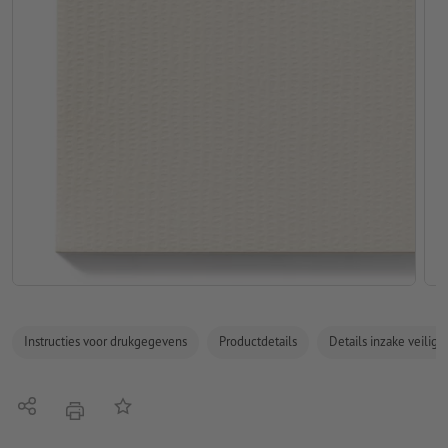
Instructies voor drukgegevens
Productdetails
Details inzake veilig
Delen
Op de lijst
afdrukken