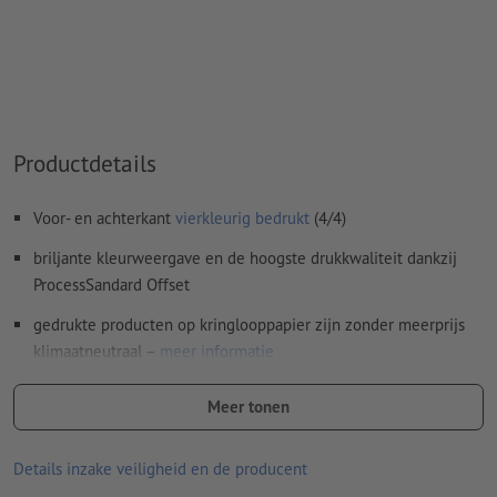
Overdrukinstellingen
worden door ons niet gecontroleerd
Commentaren
worden verwijderd en niet afgedrukt
Inhoud van
formuliervelden
worden mee afgedrukt
Hoe maak ik afdrukgegevens correct?
Productdetails
Voor- en achterkant
vierkleurig bedrukt
(4/4)
briljante kleurweergave en de hoogste drukkwaliteit dankzij
ProcessSandard Offset
gedrukte producten op kringlooppapier zijn zonder meerprijs
klimaatneutraal –
meer informatie
Des te hoger het gramsgewicht, des te beter zijn de stevigheid
Meer tonen
en de lichtdekking van het papier
Voor flyers met iets extra's – ontdek onze
flyers met veredeling
Details inzake veiligheid en de producent