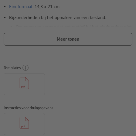
Eindformaat
: 14,8 x 21 cm
Bijzonderheden bij het opmaken van een bestand:
Om ervoor te zorgen dat het motief bij het eindproduct niet
op de kop staat, dient in het opgemaakte bestand rekening
Meer tonen
te worden gehouden met de
leesrichting
Resolutie:
300 dpi
Rondom 2 mm
afloop
aanhouden, belangrijke informatie met
Templates
ten minste 4 mm afstand ten opzichte van het eindformaat
Lettertypes
moeten volledig worden ingesloten of omgezet
naar krommen
Kleurmodus:
CMYK, FOGRA51 (PSO Coated v3) voor gestreken
papier, FOGRA52 (PSO Uncoated v3 FOGRA52) voor
Instructies voor drukgegevens
ongestreken papier
Spel- en zetfouten
worden door ons niet gecontroleerd