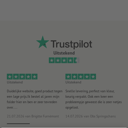
Uitstekend
Uitstekend
Uitstekend
Ui
Duidelijke website, goed product tegen
Snelle levering, perfect van kleur,
He
een lage prijs.Ik bestel al jaren mijn
keurig verpakt. Ook een keer een
ee
folder hier en ben er zeer tevreden
probleempje geweest die is zeer netjes
ac
over. ...
opgelost.
21.07.2026
van Brigitte Furnèmont
14.07.2026
van Obs Springschans
18