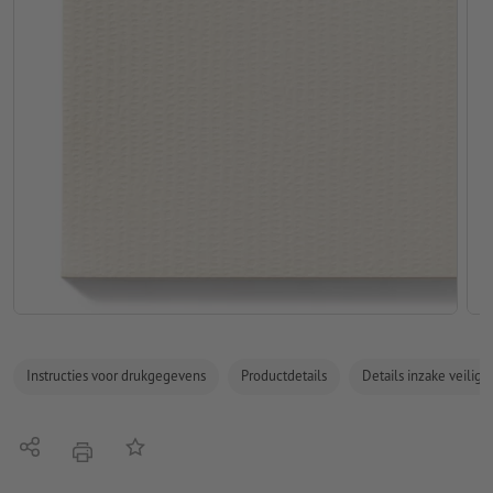
Instructies voor drukgegevens
Productdetails
Details inzake veilig
Delen
Op de lijst
afdrukken