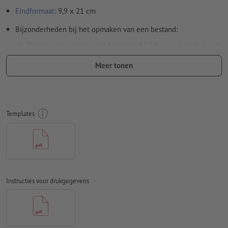
Eindformaat
: 9,9 x 21 cm
Bijzonderheden bij het opmaken van een bestand:
Om ervoor te zorgen dat het motief bij het eindproduct niet
op de kop staat, dient in het opgemaakte bestand rekening
Meer tonen
te worden gehouden met de
leesrichting
Resolutie:
300 dpi
Rondom 2 mm
afloop
aanhouden, belangrijke informatie met
Templates
ten minste 4 mm afstand ten opzichte van het eindformaat
Lettertypes
moeten volledig worden ingesloten of omgezet
naar krommen
Kleurmodus:
CMYK, FOGRA51 (PSO Coated v3) voor gestreken
papier, FOGRA52 (PSO Uncoated v3 FOGRA52) voor
Instructies voor drukgegevens
ongestreken papier
Spel- en zetfouten
worden door ons niet gecontroleerd