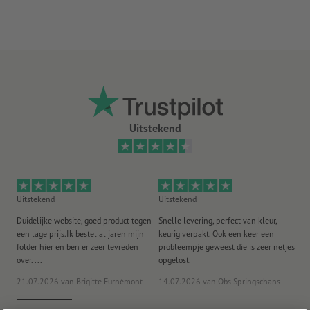
Uitstekend
Uitstekend
Uitstekend
Ui
Duidelijke website, goed product tegen
Snelle levering, perfect van kleur,
He
een lage prijs.Ik bestel al jaren mijn
keurig verpakt. Ook een keer een
ee
folder hier en ben er zeer tevreden
probleempje geweest die is zeer netjes
ac
over. ...
opgelost.
21.07.2026
van Brigitte Furnèmont
14.07.2026
van Obs Springschans
18