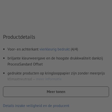
Overdrukinstellingen
worden door ons niet gecontroleerd
Commentaren
worden verwijderd en niet afgedrukt
Inhoud van
formuliervelden
worden mee afgedrukt
Hoe maak ik afdrukgegevens correct?
Productdetails
Voor- en achterkant
vierkleurig bedrukt
(4/4)
briljante kleurweergave en de hoogste drukkwaliteit dankzij
ProcessSandard Offset
gedrukte producten op kringlooppapier zijn zonder meerprijs
klimaatneutraal –
meer informatie
Des te hoger het gramsgewicht, des te beter zijn de stevigheid
Meer tonen
en de lichtdekking van het papier
Voor flyers met iets extra's – ontdek onze
flyers met veredeling
Details inzake veiligheid en de producent