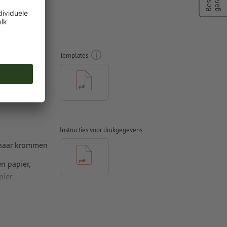
tkubussen
Templates
Instructies voor drukgegevens
 naar krommen
n papier,
pier