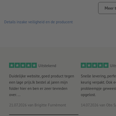
Max. zitbelasting van 150 kg conform DIN 581
Meer 
Incl. praktische draagtas
Details inzake veiligheid en de producent
Geschikt voor buitengebruik
Afmetingen opgebouwd: 120 x 40 x 40,8 cm (L x B x H)
Afmetingen opgebouwen 61 x 40 x 7,5 cm (L x B x H)
Made in Germany
Uitstekend
Uit
Duidelijke website, goed product tegen
Snelle levering, perfe
een lage prijs.Ik bestel al jaren mijn
keurig verpakt. Ook 
folder hier en ben er zeer tevreden
probleempje geweest 
over. ...
opgelost.
21.07.2026
van Brigitte Furnèmont
14.07.2026
van Obs S