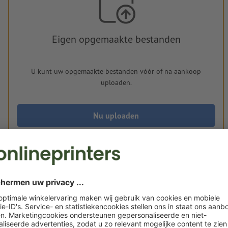
Eigen opgemaakte bestanden
U kunt uw opgemaakte bestanden vóór of na aankoop
uploaden.
Nu uploaden
Levering circa:
€ 310,06
€ 
vr. 14 aug. - di. 18 aug.
excl. btw
incl. 
Gewicht: ca.
13,5 kg