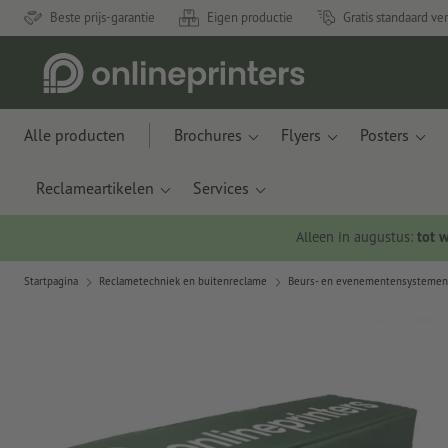
Beste prijs-garantie
Eigen productie
Gratis standaard ve
Alle producten
Brochures
Flyers
Posters
Reclameartikelen
Services
Alleen in augustus:
tot 
Startpagina
Reclametechniek en buitenreclame
Beurs- en evenementensystemen