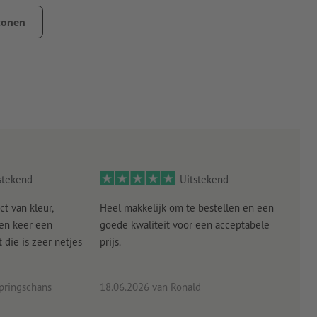
tonen
stekend
Uitstekend
ct van kleur,
Heel makkelijk om te bestellen en een
Als
een keer een
goede kwaliteit voor een acceptabele
KLED
die is zeer netjes
prijs.
tevr
eind
pringschans
18.06.2026
van Ronald
02.0