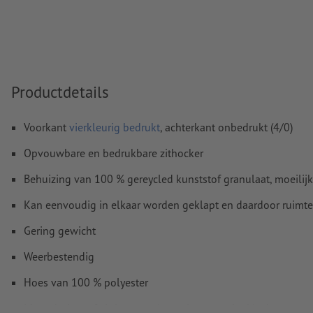
Commentaren
worden verwijderd en niet afgedrukt
Inhoud van
formuliervelden
worden mee afgedrukt
Hoe maak ik afdrukgegevens correct?
Productdetails
Voorkant
vierkleurig bedrukt
, achterkant onbedrukt (4/0)
Opvouwbare en bedrukbare zithocker
Behuizing van 100 % gereycled kunststof granulaat, moeilijk 
Kan eenvoudig in elkaar worden geklapt en daardoor ruimt
Gering gewicht
Weerbestendig
Hoes van 100 % polyester
Met schuimstof zitting voor lang zitten zonder klachten