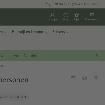
020 262 19 19
(Ma-vr 8-17 u Engels)
Inloggen
Help
Lijst
Winkelwagen
en
Huisstijl en kantoor
Stickers
de.
Meer informatie
onen
 personen
afdrukken
Delen
Op de li
gheid en de producent