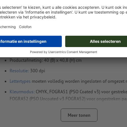
Instructies voor drukgegevens Flatcubes, Zi
voor 3 personen
Gegevensformaat
(incl. overlap): 318,1 x 106,1 cm
Eindformaat
: 308,1 x 96,1 cm
Productafmeting: 40 (B) x 40,8 (H) cm
Resolutie:
300 dpi
Lettertypes
moeten volledig worden ingesloten of omgezet
Kleurmodus:
CMYK, FOGRA51 (PSO Coated v3) voor gestreke
FOGRA52 (PSO Uncoated v3 FOGRA52) voor ongestreken pa
Spel- en zetfouten
worden door ons niet gecontroleerd
Meer tonen
Overdrukinstellingen
worden door ons niet gecontroleerd