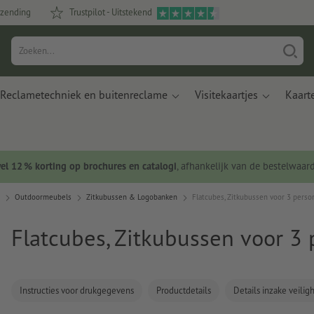
rzending
Trustpilot - Uitstekend
Reclametechniek en buitenreclame
Visitekaartjes
Kaart
wel 12 % korting op brochures en catalogi
, afhankelijk van de bestelwaar
Outdoormeubels
Zitkubussen & Logobanken
Flatcubes, Zitkubussen voor 3 pers
Flatcubes, Zitkubussen voor 3
Instructies voor drukgegevens
Productdetails
Details inzake veili