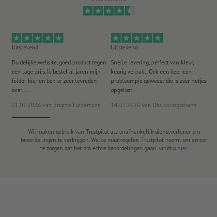
Uitstekend
Uitstekend
Ui
Duidelijke website, goed product tegen
Snelle levering, perfect van kleur,
He
een lage prijs.Ik bestel al jaren mijn
keurig verpakt. Ook een keer een
ee
folder hier en ben er zeer tevreden
probleempje geweest die is zeer netjes
ac
over. ...
opgelost.
21.07.2026
van Brigitte Furnèmont
14.07.2026
van Obs Springschans
18
Wij maken gebruik van Trustpilot als onafhankelijk dienstverlener om
beoordelingen te verkrijgen. Welke maatregelen Trustpilot neemt om ervoor
te zorgen dat het om echte beoordelingen gaan, vindt u
hier
.