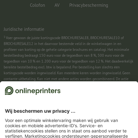
Colofon
AV
Privacybescherming
Juridische informatie
1
Voer gewoon de juiste kortingscode BROCHURESALE8, BROCHURESALE10 of
BROCHURESALE12 in het daarvoor bestemde veld in de winkelwagen in en
profiteer van korting op de gehele categorie brochures en catalogi. Het minimale
bestelbedrag bedraagt 150 euro voor de tegoedbon van 8 %, 500 euro voor de
tegoedbon van 10 % en 1.200 euro voor de tegoedbon van 12 %. Het daadwerkelijk
bereikte bestelbedrag excl. btw is bepalend. Per bestelling kan slechts één
kortingscode worden ingewisseld. Kan meerdere keren worden ingewisseld. Geen
contante uitbetaling. Kan niet met andere acties worden gecombineerd. De actie
geldt tot en met 31-08-2026.
2
Je ontvangst eerst een e-mail waarin je de aanmelding voor de nieuwsbrief
bevestigt met één klik. Pas daarna sturen we je de kortingscode en voortaan onze
nieuwsbrief toe. Natuurlijk kun je je te allen tijde weer afmelden. Kan 1x worden
ingewisseld. Geen minimumbestelwaarde. Maximale hoogte van de korting: € 150
van de bestelwaarde (netto). Geen contante uitbetaling. Kan niet worden
gecombineerd met andere acties of kortingscodes.
De tegoedbon is na ontvangst
zes weken geldig.