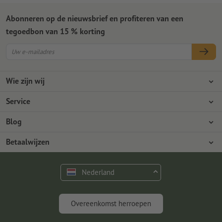
Abonneren op de nieuwsbrief en profiteren van een
tegoedbon van 15 % korting
Wie zijn wij
Ondernemingen
Service
Pers
Betaalwijzen
Blog
Vacatures en carrière
Verzending
Photoshop-tutorials
Betaalwijzen
Milieubescherming
Reclamatie
InDesign-tutorials
Overschrijving
Contact
Nederland
Premium programma
Gratis lettertypes en fonts
FAQ
Marketing en insights
Overeenkomst herroepen