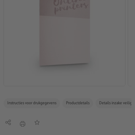
Instructies voor drukgegevens
Productdetails
Details inzake veilig
Delen
Op de lijst
afdrukken