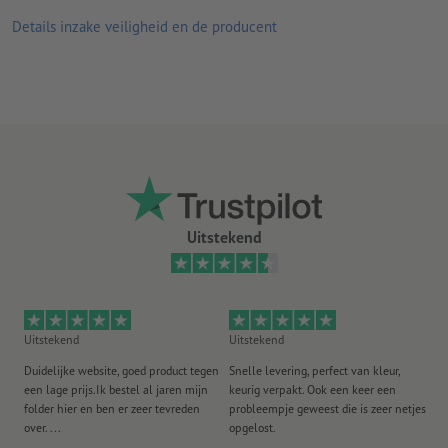
Details inzake veiligheid en de producent
Uitstekend
Uitstekend
Uitstekend
Ui
Duidelijke website, goed product tegen
Snelle levering, perfect van kleur,
He
een lage prijs.Ik bestel al jaren mijn
keurig verpakt. Ook een keer een
ee
folder hier en ben er zeer tevreden
probleempje geweest die is zeer netjes
ac
over. ...
opgelost.