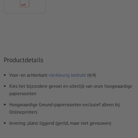
ten minste 4 mm afstand ten opzichte van het eindformaat
Lettertypes
moeten volledig worden ingesloten of omgezet
naar krommen
Kleurmodus:
CMYK, FOGRA51 (PSO Coated v3) voor gestreken
papier, FOGRA52 (PSO Uncoated v3 FOGRA52) voor
ongestreken papier
Productdetails
Spel- en zetfouten
worden door ons niet gecontroleerd
Overdrukinstellingen
worden door ons niet gecontroleerd
Voor- en achterkant
vierkleurig bedrukt
(4/4)
Commentaren
worden verwijderd en niet afgedrukt
Kies het bijzondere gevoel en uiterlijk van onze hoogwaardige
papiersoorten
Inhoud van
formuliervelden
worden mee afgedrukt
Hoogwaardige Gmund-papiersoorten exclusief alleen bij
Onlineprinters
Hoe maak ik afdrukgegevens correct?
levering: plano liggend (gerild, maar niet gevouwen)