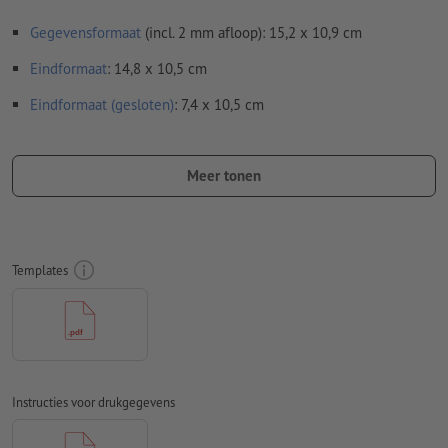
Gegevensformaat
(incl. 2 mm afloop): 15,2 x 10,9 cm
Eindformaat
: 14,8 x 10,5 cm
Eindformaat (gesloten)
: 7,4 x 10,5 cm
Bijzonderheden bij het opmaken van een bestand:
Stuur ons a.u.b. geen losse zijden, maar een samengestelde
Meer tonen
buitenkant en samengestelde binnenkant - oftewel in totaal
twee drukklare pagina's - zie datasheet
vouwlijnen
kunnen niet worden geverifieerd
Templates
op de
looprichting
kunnen wij helaas niet altijd letten
Om ervoor te zorgen dat het motief bij het eindproduct niet
op de kop staat, dient in het opgemaakte bestand rekening
te worden gehouden met de
leesrichting
Instructies voor drukgegevens
Resolutie:
300 dpi
Rondom 2 mm
afloop
aanhouden, belangrijke informatie met