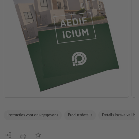
Instructies voor drukgegevens
Productdetails
Details inzake veilig
Delen
Op de lijst
afdrukken