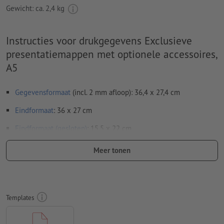
Gewicht: ca.
2,4 kg
Instructies voor drukgegevens Exclusieve
presentatiemappen met optionele accessoires,
A5
Gegevensformaat
(incl. 2 mm afloop): 36,4 x 27,4 cm
Eindformaat
: 36 x 27 cm
Eindformaat (gesloten)
: 15,5 x 22 cm
Bijzonderheden bij het opmaken van een bestand:
Meer tonen
Verwijder de stanscontour uit de downloadsjabloon voordat
u uw drukgegevens aanmaakt.
Geef de positie van de stansvorm aan de hand van een
Templates
tweede bestand aan (bestand ter aanzicht).
Bij
gedeeltelijke veredelingen
zoals uv-lak of reliëflak, moet