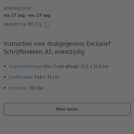
Levering circa:
ma. 17 aug. - wo. 19 aug.
Gewicht: ca.
901,3 g
Instructies voor drukgegevens Exclusief
Schrijfblokken, A5, enkelzijdig
Gegevensformaat
(incl. 2 mm afloop): 15,2 x 21,4 cm
Eindformaat
: 14,8 x 21 cm
Resolutie:
300 dpi
Rondom 2 mm
afloop
aanhouden, belangrijke informatie met
ten minste 4 mm afstand ten opzichte van het eindformaat
Meer tonen
Lettertypes
moeten volledig worden ingesloten of omgezet
naar krommen