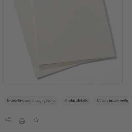
Instructies voor drukgegevens
Productdetails
Details inzake veilig
Delen
Op de lijst
afdrukken