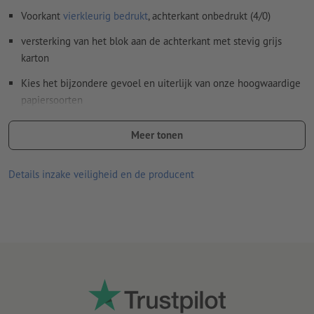
Voorkant
vierkleurig bedrukt
, achterkant onbedrukt (4/0)
versterking van het blok aan de achterkant met stevig grijs
karton
Kies het bijzondere gevoel en uiterlijk van onze hoogwaardige
papiersoorten
Hoogwaardige Gmund-papiersoorten exclusief alleen bij
Meer tonen
Onlineprinters
Optioneel naar keuze:
Details inzake veiligheid en de producent
perforatie (volgens leesrichting)
verlijming (positie naar keuze)
Aanwijzing:
De optionele perforatie is conform DIN-standaard
(ISO 838).
Lijndikte: minimaal 0,25 pt (0,09 mm)
Dunne lijnen die met een inktbezetting van minder dan 100 %