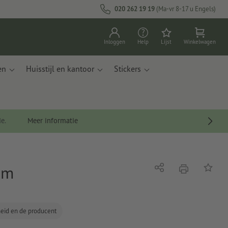
020 262 19 19
(Ma-vr 8-17 u Engels)
Inloggen
Help
Lijst
Winkelwagen
en
Huisstijl en kantoor
Stickers
de.
Meer informatie
cm
afdrukken
Delen
Op de li
gheid en de producent