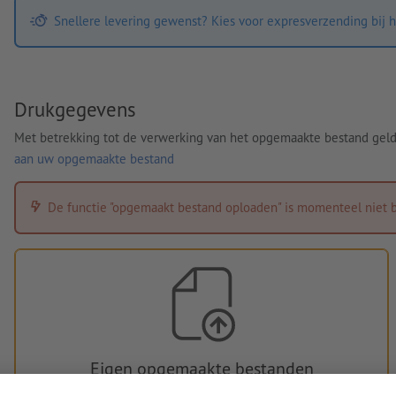
Snellere levering gewenst? Kies voor expresverzending bij h
Drukgegevens
Met betrekking tot de verwerking van het opgemaakte bestand gel
aan uw opgemaakte bestand
De functie "opgemaakt bestand oploaden" is momenteel niet b
Eigen opgemaakte bestanden