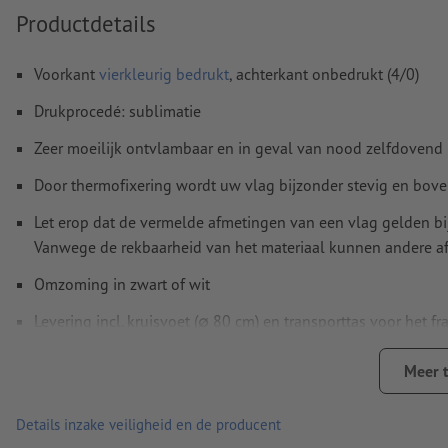
Productdetails
Voorkant
vierkleurig bedrukt
, achterkant onbedrukt (4/0)
Drukprocedé: sublimatie
Zeer moeilijk ontvlambaar en in geval van nood zelfdovend
Door thermofixering wordt uw vlag bijzonder stevig en boven
Let erop dat de vermelde afmetingen van een vlag gelden b
Vanwege de rekbaarheid van het materiaal kunnen andere af
Omzoming in zwart of wit
Levering incl. kruisvoet (∅ 80 cm) en transporttas voor het 
Optionele toebehoren:
Meer 
PVC-grondankers voor zachte bodem, zand en sneeuw
Details inzake veiligheid en de producent
Bodemplaat 55 x 55 cm (ca. 12,5 kg)