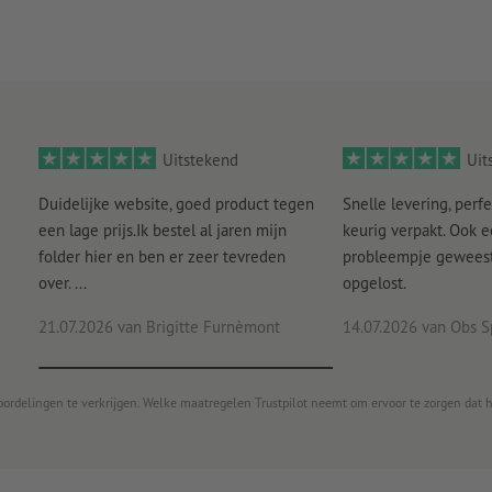
Ballastgewicht: vulbaar met water of zand voor optimale s
Gebruik op grond van het ongelijk verlopende afloopgebied
Aanwijzing: Het materiaal is iets lichtdoorlatend.
Er kan maar één ontwerp worden gebruikt per bestelling.
Uitstekend
Uit
Duidelijke website, goed product tegen
Snelle levering, perfe
een lage prijs.Ik bestel al jaren mijn
keurig verpakt. Ook 
folder hier en ben er zeer tevreden
probleempje geweest 
over. ...
opgelost.
21.07.2026
van Brigitte Furnèmont
14.07.2026
van Obs S
oordelingen te verkrijgen. Welke maatregelen Trustpilot neemt om ervoor te zorgen dat 