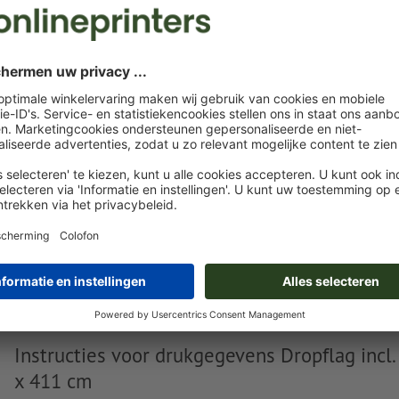
U kunt uw opgemaakte bestanden vóór of na aankoop
uploaden.
Nu uploaden
Levering circa:
€ 189,01
€ 
di. 18 aug.
excl. btw
incl. 
Gewicht: ca.
2 kg
Instructies voor drukgegevens Dropflag incl.
x 411 cm