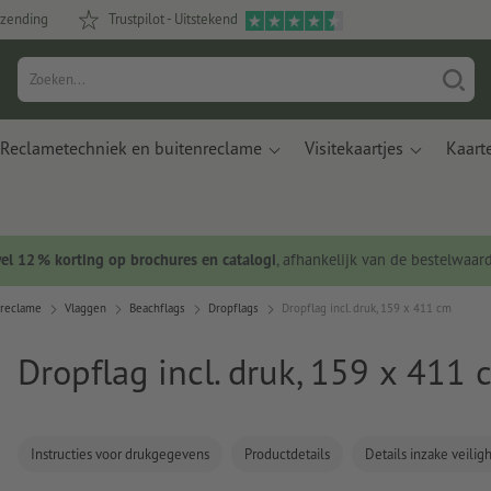
rzending
Trustpilot - Uitstekend
Reclametechniek en buitenreclame
Visitekaartjes
Kaart
wel 12 % korting op brochures en catalogi
, afhankelijk van de bestelwaar
nreclame
Vlaggen
Beachflags
Dropflags
Dropflag incl. druk, 159 x 411 cm
Dropflag incl. druk, 159 x 411 
Instructies voor drukgegevens
Productdetails
Details inzake veili