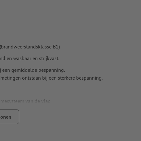
 (brandweerstandsklasse B1)
dien wasbaar en strijkvast.
ij een gemiddelde bespanning.
metingen ontstaan bij een sterkere bespanning.
framesysteem van de vlag
tonen