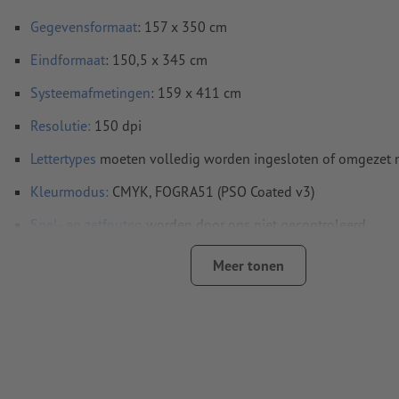
Gegevensformaat
: 157 x 350 cm
Eindformaat
: 150,5 x 345 cm
Systeemafmetingen
: 159 x 411 cm
Resolutie:
150 dpi
Lettertypes
moeten volledig worden ingesloten of omgezet
Kleurmodus:
CMYK, FOGRA51 (PSO Coated v3)
Spel- en zetfouten
worden door ons niet gecontroleerd
Overdrukinstellingen
worden door ons niet gecontroleerd
Meer tonen
Commentaren
worden verwijderd en niet afgedrukt
Inhoud van
formuliervelden
worden mee afgedrukt
Hoe maak ik afdrukgegevens correct?