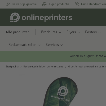
Beste prijs-garantie
Eigen productie
Gratis standaard ve
Alle producten
Brochures
Flyers
Posters
Reclameartikelen
Services
Alleen in augustus:
tot 
Startpagina
Reclametechniek en buitenreclame
Grootformaat drukwerk en buite