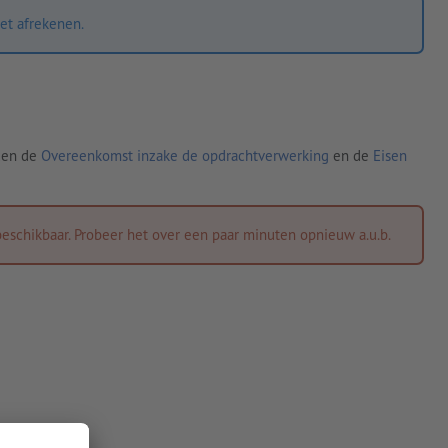
et afrekenen.
den de
Overeenkomst inzake de opdrachtverwerking
en de
Eisen
eschikbaar. Probeer het over een paar minuten opnieuw a.u.b.