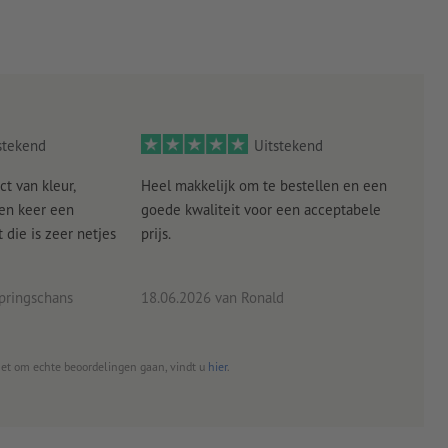
tabiliteit
 onze templates
stekend
Uitstekend
ct van kleur,
Heel makkelijk om te bestellen en een
Als
een keer een
goede kwaliteit voor een acceptabele
KLED
die is zeer netjes
prijs.
tevr
eind
pringschans
18.06.2026
van Ronald
02.0
het om echte beoordelingen gaan, vindt u
hier
.