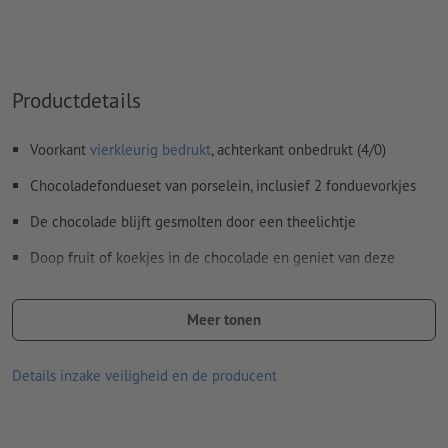
Inhoud van
formuliervelden
worden mee afgedrukt
Hoe maak ik afdrukgegevens correct?
Productdetails
Voorkant
vierkleurig bedrukt
, achterkant onbedrukt (4/0)
Chocoladefondueset van porselein, inclusief 2 fonduevorkjes
De chocolade blijft gesmolten door een theelichtje
Doop fruit of koekjes in de chocolade en geniet van deze
prachtige geschenkset
Let erop dat de afgebeelde kleuren op het beeldscherm
Meer tonen
vanwege de lichtomstandigheden of de monitorinstelling
kunnen afwijken van de daadwerkelijke productkleuren.
Details inzake veiligheid en de producent
Materiaal: Porselein
afmetingen: 13,8 x ø 11,3 cm