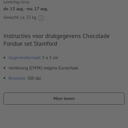
Levering circa:
do. 13 aug. - ma. 17 aug.
Gewicht: ca.
7,5 kg
Instructies voor drukgegevens Chocolade
Fondue set Stamford
Gegevensformaat
: 5 x 5 cm
vierkleurig (CMYK) volgens Euroschaal
Resolutie:
300 dpi
Lettertypes
moeten volledig worden ingesloten of omgezet
naar krommen
Meer tonen
Spel- en zetfouten
worden door ons niet gecontroleerd
Overdrukinstellingen
worden door ons niet gecontroleerd
Commentaren
worden verwijderd en niet afgedrukt