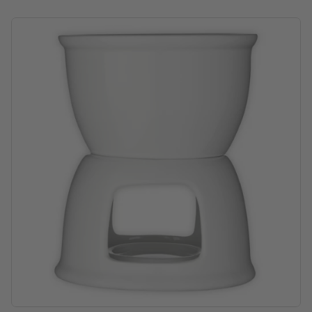
Verpakking: Doos
verwerking: papieren etiket (CMYK)
Drukpositie: op de verpakking